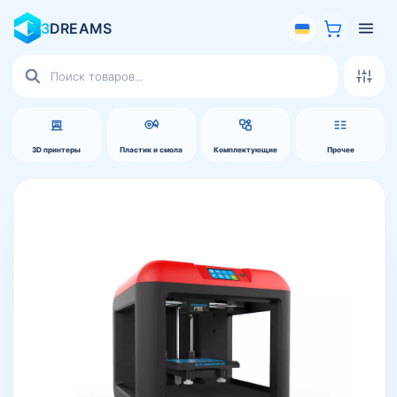
3
DREAMS
Поиск
товаров
3D принтеры
Пластик и смола
Комплектующие
Прочее