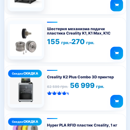
Оценка
5.00
из 5
Этот
товар
Шестерня механизма подачи
пластика Creality K1, K1 Max, K1C
имеет
Диапазон
155
270
несколько
–
грн.
грн.
цен:
вариаций.
155 грн.
–
Опции
270 грн.
можно
выбрать
на
Creality K2 Plus Combo 3D принтер
странице
Первоначальная
Текущая
56 999
грн.
грн.
62 599
цена
цена:
товара.
составляла
56
62
999 грн..
Оценка
599 грн..
5.00
из 5
Этот
товар
Hyper PLA RFID пластик Creality, 1 кг