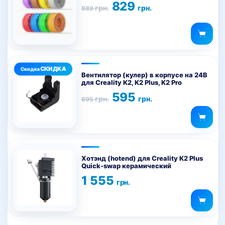
имеет
Первоначальная
Текущая
829
грн.
грн.
889
цена
цена:
несколько
составляла
829 грн..
вариаций.
889 грн..
Опции
можно
выбрать
на
Вентилятор (кулер) в корпусе на 24В
для Creality K2, K2 Plus, K2 Pro
странице
Первоначальная
Текущая
595
товара.
грн.
грн.
695
цена
цена:
составляла
595 грн..
695 грн..
Хотэнд (hotend) для Creality K2 Plus
Quick-swap керамический
1 555
грн.