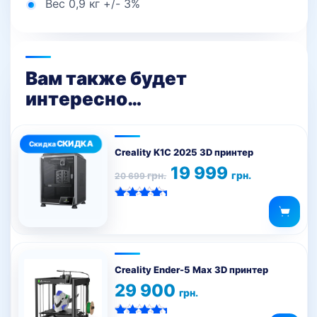
Вес 0,9 кг +/- 3%
Вам также будет
интересно…
Creality K1C 2025 3D принтер
Первоначальная
Текущая
19 999
грн.
грн.
20 699
цена
цена:
составляла
19
20
999 грн..
Оценка
699 грн..
5.00
из 5
Creality Ender-5 Max 3D принтер
29 900
грн.