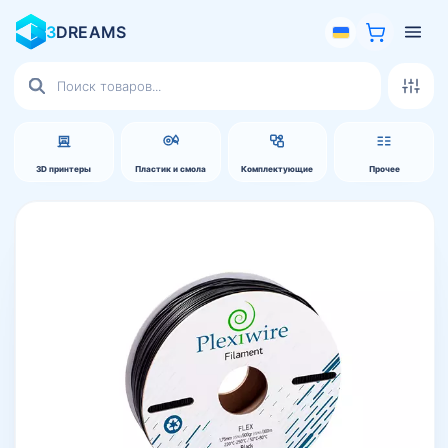
3
DREAMS
Поиск
товаров
3D принтеры
Пластик и смола
Комплектующие
Прочее