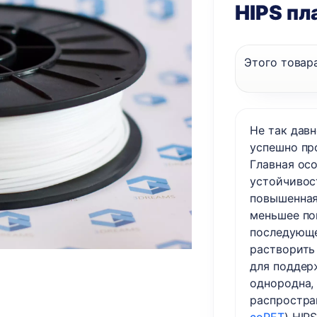
HIPS пл
Этого товара
Не так дав
успешно пр
Главная ос
устойчивос
повышенная
меньшее пог
последующе
растворить
для поддер
однородна, 
распростра