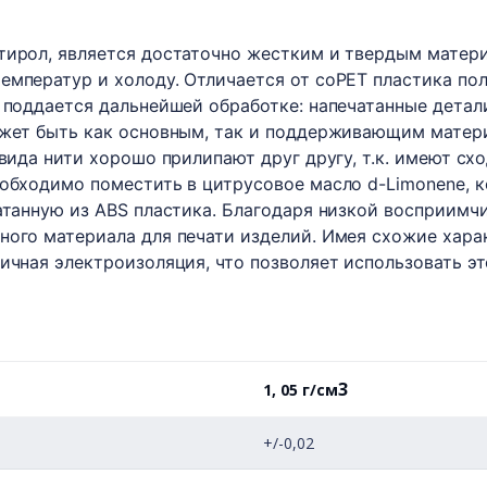
тирол, является достаточно жестким и твердым матер
емператур и холоду. Отличается от coPET пластика по
а поддается дальнейшей обработке: напечатанные детал
ожет быть как основным, так и поддерживающим матер
 вида нити хорошо прилипают друг другу, т.к. имеют с
еобходимо поместить в цитрусовое масло d-Limonene, к
чатанную из ABS пластика. Благодаря низкой восприим
ного материала для печати изделий. Имея схожие хар
ичная электроизоляция, что позволяет использовать эт
3
1, 05 г/см
+/-0,02