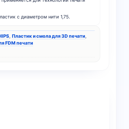
S применяется для технологии печати
ластик с диаметром нити 1,75.
HIPS
,
Пластик и смола для 3D печати
,
ля FDM печати