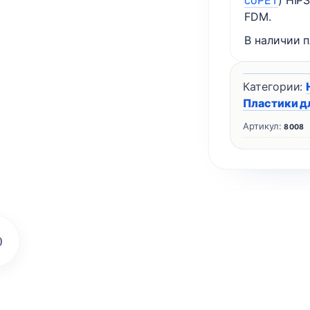
coPET
) HIP
FDM.
В наличии п
Категории:
Пластики д
Артикул:
8008
)