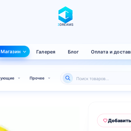
3
DREAMS
Магазин
Галерея
Блог
Оплата и достав
Поиск
тующие
Прочее
товаров
Добавить