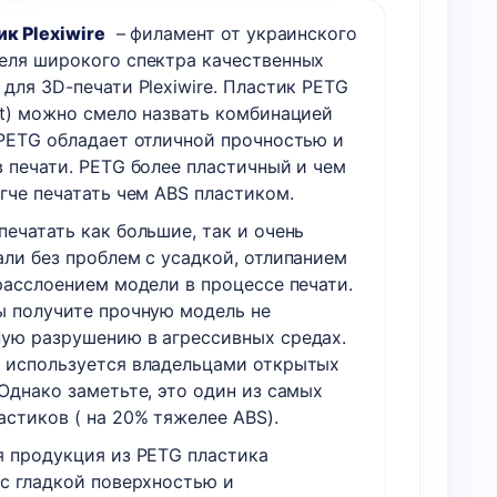
PETG
к Plexiwire
– филамент от украинского
пластик
еля широкого спектра качественных
Plexiwire,
для 3D-печати Plexiwire. Пластик PETG
1,2
et) можно смело назвать комбинацией
кг
 PETG обладает отличной прочностью и
в печати. PETG более пластичный и чем
гче печатать чем ABS пластиком.
ечатать как большие, так и очень
али без проблем с усадкой, отлипанием
расслоением модели в процессе печати.
ы получите прочную модель не
ую разрушению в агрессивных средах.
 используется владельцами открытых
Однако заметьте, это один из самых
астиков ( на 20% тяжелее ABS).
я продукция из PETG пластика
 с гладкой поверхностью и