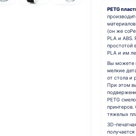
PETG пласти
производит
материалов 
(он же coP
PLA и ABS.
простотой 
PLA и им ле
Вы можете п
мелкие дет
от стола и 
При этом в
подверженн
PETG смело
принтеров. 
тяжелых пл
3D-печатна
получается