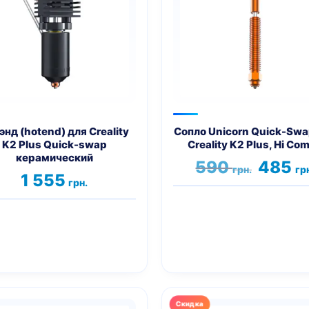
вариаций.
Опции
можно
выбрать
на
странице
товара.
энд (hotend) для Creality
Сопло Unicorn Quick-Swa
K2 Plus Quick-swap
Creality K2 Plus, Hi Co
керамический
Первона
590
485
грн.
гр
цена
1 555
грн.
составл
590 грн..