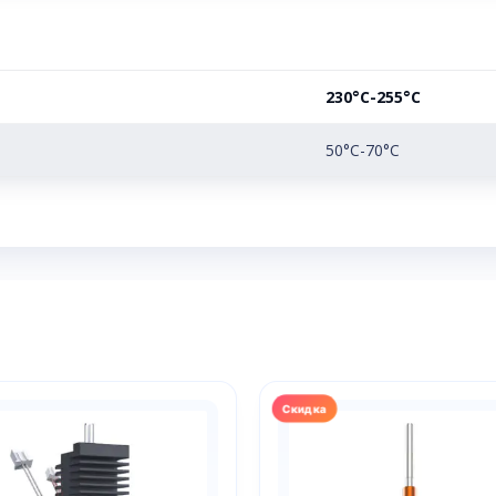
230°С-255°С
50°С-70°С
Этот
товар
имеет
несколько