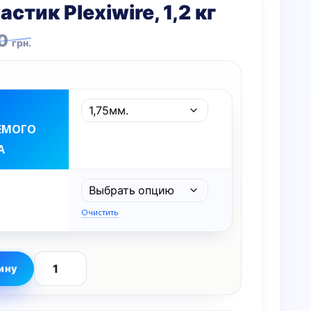
стик Plexiwire, 1,2 кг
ная
0
грн.
ЕМОГО
А
Очистить
ину
Количество
товара