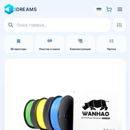
3
DREAMS
Поиск
товаров
3D принтеры
Пластик и смола
Комплектующие
Прочее