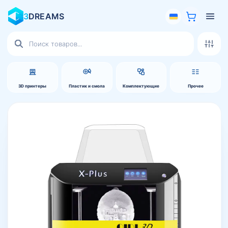
3
DREAMS
Поиск
товаров
3D принтеры
Пластик и смола
Комплектующие
Прочее