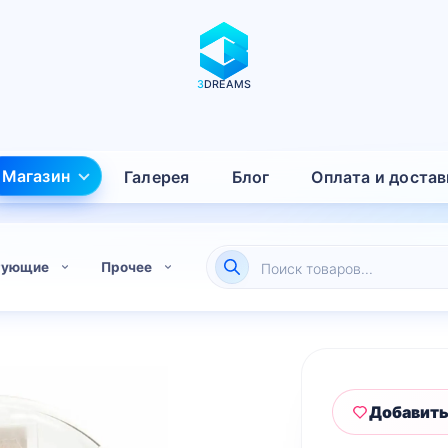
3
DREAMS
Магазин
Галерея
Блог
Оплата и достав
Поиск
тующие
Прочее
товаров
Добавить