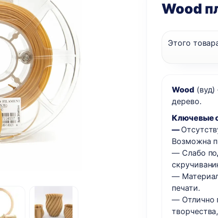
Wood пл
Этого товара
Wood
(вуд)
дерево.
Ключевые 
—
Отсутству
Возможна п
— Слабо по
скручивани
— Материал
печати.
— Отлично 
творчества