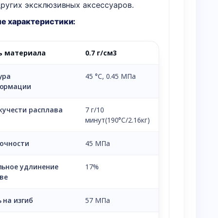
других эксклюзивных аксессуаров.
е характеристики:
ь материала
0.7 г/см3
ура
45 °C, 0.45 МПа
ормации
кучести расплава
7 г/10
минут(190°C/2.16кг)
рочности
45 МПа
льное удлинение
17%
ве
 на изгиб
57 МПа