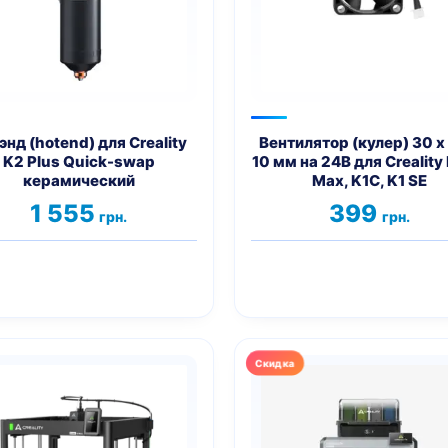
энд (hotend) для Creality
Вентилятор (кулер) 30 x
K2 Plus Quick-swap
10 мм на 24В для Creality 
керамический
Max, K1C, K1 SE
1 555
399
грн.
грн.