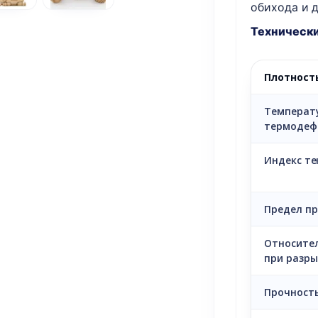
обихода и 
Технически
Плотност
Температ
термодеф
Индекс те
Предел п
Относите
при разры
Прочность