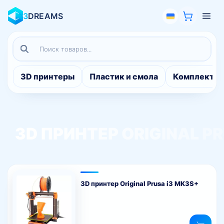
3
DREAMS
Поиск
товаров
3D принтеры
Пластик и смола
Комплекту
3D ПРИНТЕР ORIGINAL PR
3D принтер Original Prusa i3 MK3S+