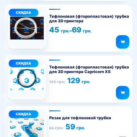
можно
Этот
выбрать
товар
на
Тефлоновая (фторопластовая) трубка
для 3D принтера
имеет
странице
Диапазон
45
69
несколько
товара.
–
грн.
грн.
цен:
вариаций.
45 грн.
–
Опции
69 грн.
можно
выбрать
на
Тефлоновая (фторопластовая) трубка
для 3D принтера Capricorn XS
странице
Первоначальная
Текущая
129
товара.
грн.
грн.
155
цена
цена:
составляла
129 грн..
155 грн..
Резак для тефлоновой трубки
Первоначальная
Текущая
59
грн.
грн.
85
цена
цена:
составляла
59 грн..