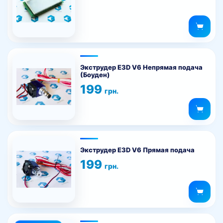
Этот
товар
Экструдер E3D V6 Непрямая подача
(Боуден)
имеет
199
несколько
грн.
вариаций.
Опции
можно
Этот
выбрать
товар
на
Экструдер E3D V6 Прямая подача
имеет
странице
199
грн.
несколько
товара.
вариаций.
Опции
можно
выбрать