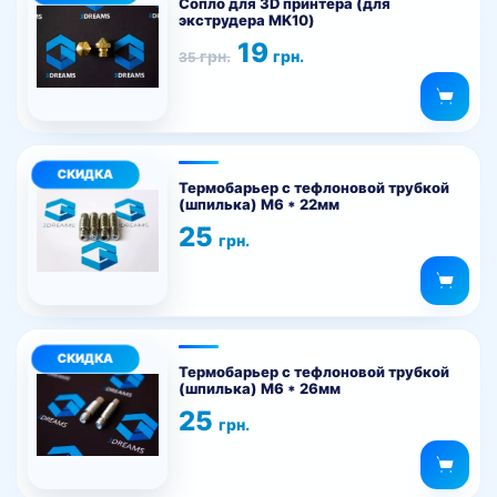
товар
на
Сопло для 3D принтера (для
экструдера MK10)
имеет
странице
Первоначальная
Текущая
19
несколько
товара.
грн.
грн.
35
цена
цена:
вариаций.
составляла
19 грн..
35 грн..
Опции
можно
Этот
выбрать
товар
на
Термобарьер с тефлоновой трубкой
(шпилька) M6 * 22мм
имеет
странице
25
несколько
товара.
грн.
вариаций.
Опции
можно
Этот
выбрать
товар
на
Термобарьер с тефлоновой трубкой
(шпилька) M6 * 26мм
имеет
странице
25
несколько
товара.
грн.
вариаций.
Опции