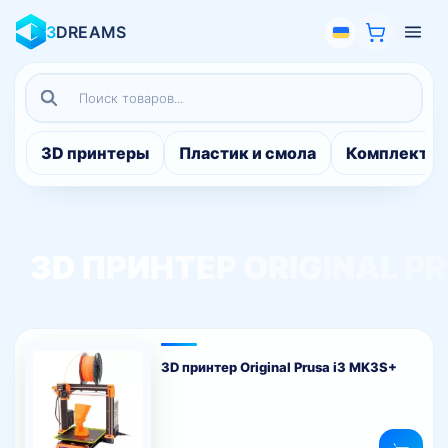
3
DREAMS
Поиск
товаров
3D принтеры
Пластик и смола
Комплекту
3D ПРИНТЕР ORIGINAL PR
3D принтер Original Prusa i3 MK3S+