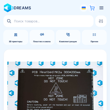
3
DREAMS
Поиск
товаров
3D принтеры
Пластик и смола
Комплектующие
Прочее