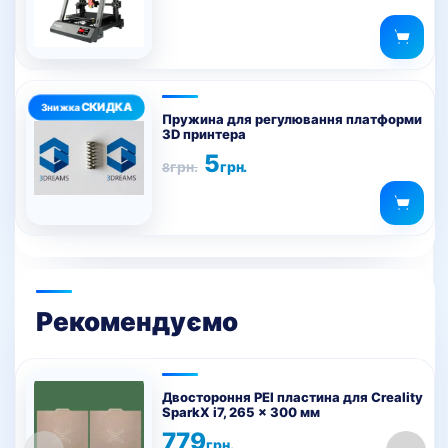
Пружина для регулювання платформи
3D принтера
Оригінальна
Поточна
5
грн.
грн.
8
ціна:
ціна:
8грн..
5грн..
Рекомендуємо
Двостороння PEI пластина для Creality
SparkX i7, 265 x 300 мм
779
грн.