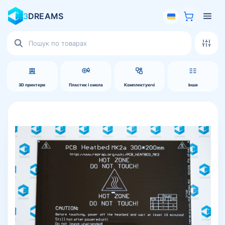
3
DREAMS
Пошук
товарів
3D принтери
Пластик і смола
Комплектуючі
Інше