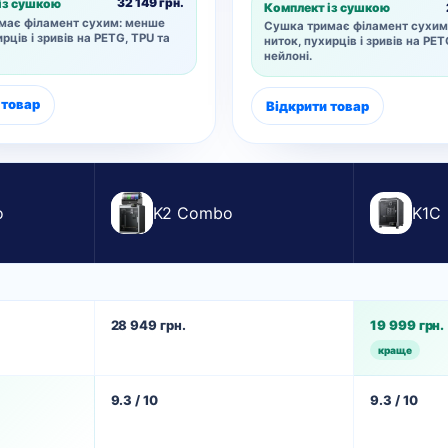
32 149 грн.
із сушкою
Комплект із сушкою
має філамент сухим: менше
Сушка тримає філамент сухим
рців і зривів на PETG, TPU та
ниток, пухирців і зривів на PET
нейлоні.
 товар
Відкрити товар
o
K2 Combo
K1C
28 949 грн.
19 999 грн.
краще
9.3 / 10
9.3 / 10