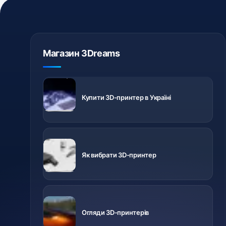
Магазин 3Dreams
3D-принтери
з доставкою
Купити 3D-принтер в Україні
по Україні
Важливо
знати перед
Як вибрати 3D-принтер
купівлею
Відео про
різні
Огляди 3D-принтерів
принтери