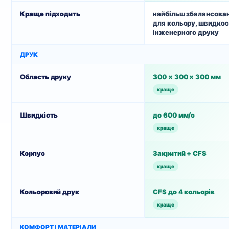
Краще підходить
найбільш збалансован
для кольору, швидкос
інженерного друку
ДРУК
Область друку
300 × 300 × 300 мм
краще
Швидкість
до 600 мм/с
краще
Корпус
Закритий + CFS
краще
Кольоровий друк
CFS до 4 кольорів
краще
КОМФОРТ І МАТЕРІАЛИ