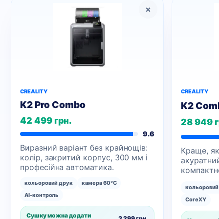
×
CREALITY
CREALITY
K2 Pro Combo
K2 Com
42 499 грн.
28 949 г
9.6
Виразний варіант без крайнощів:
Краще, як
колір, закритий корпус, 300 мм і
акуратни
професійна автоматика.
компактно
кольоровий друк
камера 60°C
кольоровий
AI-контроль
CoreXY
Сушку можна додати
3 299 грн.