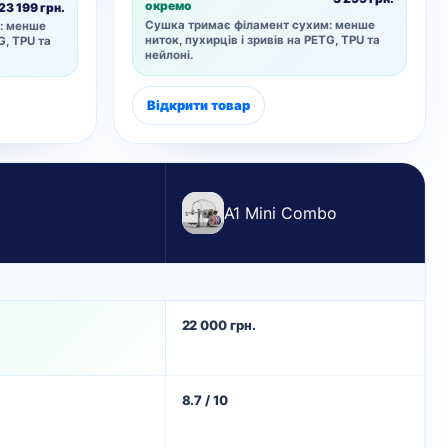
окремо
23 199 грн.
Сушка тримає філамент сухим: менше
: менше
ниток, пухирців і зривів на PETG, TPU та
G, TPU та
нейлоні.
Відкрити товар
A1 Mini Combo
22 000 грн.
8.7 / 10