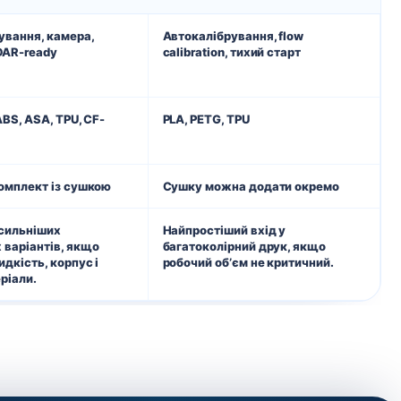
ування, камера,
Автокалібрування, flow
iDAR-ready
calibration, тихий старт
ABS, ASA, TPU, CF-
PLA, PETG, TPU
комплект із сушкою
Сушку можна додати окремо
йсильніших
Найпростіший вхід у
 варіантів, якщо
багатоколірний друк, якщо
идкість, корпус і
робочий обʼєм не критичний.
ріали.