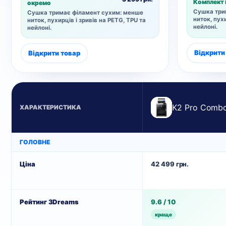
Комплект 
окремо
Сушка три
Сушка тримає філамент сухим: менше
ниток, пухи
ниток, пухирців і зривів на PETG, TPU та
нейлоні.
нейлоні.
Відкрити
Відкрити товар
K2 Pro Comb
ХАРАКТЕРИСТИКА
ГОЛОВНЕ
Ціна
42 499 грн.
Рейтинг 3Dreams
9.6 / 10
краще