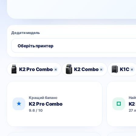
Додати модель
K2 Pro Combo
K2 Combo
K1C
×
×
×
Кращий баланс
Най
★
□
K2 Pro Combo
K2
9.6 / 10
27 