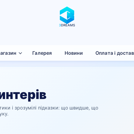
3
DREAMS
агазин
Галерея
Новини
Оплата і доста
интерів
тики і зрозумілі підказки: що швидше, що
уку.