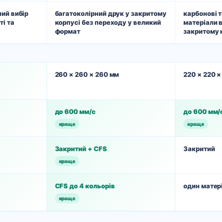
ий вибір
багатоколірний друк у закритому
карбонові т
ті та
корпусі без переходу у великий
матеріали 
формат
закритому 
260 × 260 × 260 мм
220 × 220 
до 600 мм/с
до 600 мм/
краще
краще
Закритий + CFS
Закритий
краще
CFS до 4 кольорів
один матер
краще