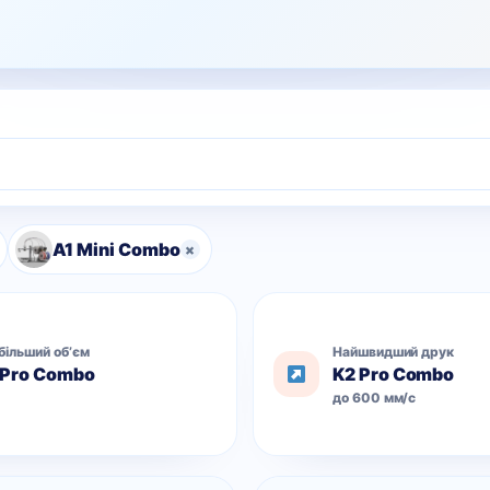
A1 Mini Combo
×
більший обʼєм
Найшвидший друк
 Pro Combo
K2 Pro Combo
л
до 600 мм/с