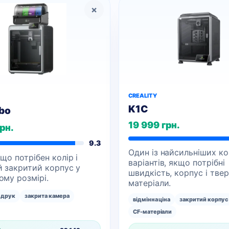
×
CREALITY
K1C
bo
19 999 грн.
рн.
9.3
Один із найсильніших к
що потрібен колір і
варіантів, якщо потрібні
й закритий корпус у
швидкість, корпус і твер
му розмірі.
матеріали.
 друк
закрита камера
відмінна ціна
закритий корпус
CF-матеріали