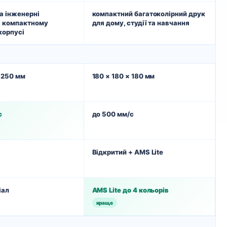
а інженерні
компактний багатоколірний друк
в компактному
для дому, студії та навчання
корпусі
× 250 мм
180 × 180 × 180 мм
с
до 500 мм/с
Відкритий + AMS Lite
іал
AMS Lite до 4 кольорів
краще