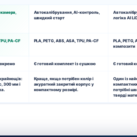
-камера,
Автокалібрування, AI-контроль,
Автокалібр
швидкий старт
логіка AI L
TPU, PA-CF
PLA, PETG, ABS, ASA, TPU, PA-CF
PLA, PETG, 
композити
 окремо
Є готовий комплект із сушкою
Є готовий 
 крайнощів:
Краще, якщо потрібен колір і
Один із на
, 300 мм і
акуратний закритий корпус у
компактних
ка.
компактному розмірі.
потрібні шв
тверді мате