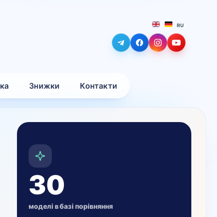
RU
вка
Знижки
Контакти
30
моделі в базі порівняння