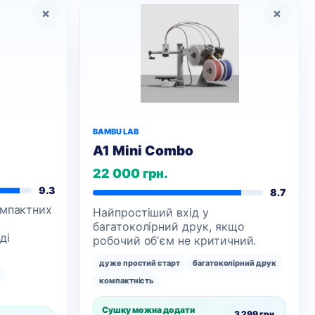
×
×
BAMBU LAB
A1 Mini Combo
22 000 грн.
9.3
8.7
омпактних
Найпростіший вхід у
багатоколірний друк, якщо
ді
робочий обʼєм не критичний.
дуже простий старт
багатоколірний друк
компактність
Сушку можна додати
3 299 грн.