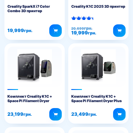
Creality SparkX i7 Color
Creality K1C 2025 3D принтер
Combo 3D принтер
Оцінено в
Оригінальна
Поточна
грн.
20,699
5.00
19,999
грн.
19,999
ціна:
ціна:
грн.
з 5
20,699грн..
19,999грн..
Комплект Creality K1C +
Комплект Creality K1C +
Space Pi Filament Dryer
Space Pi Filament Dryer Plus
23,199
23,499
грн.
грн.