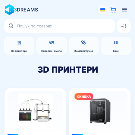
3
DREAMS
Пошук
товарів
3D принтери
Пластик і смола
Комплектуючі
Інше