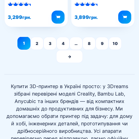
Оцінено в
Оцінено в
5.00
5.00
3,299
3,899
грн.
грн.
з 5
з 5
1
2
3
4
…
8
9
10
→
Купити 3D-принтер в Україні просто: у 3Dreams
зібрані перевірені моделі Creality, Bambu Lab,
Anycubic та інших брендів — від компактних
домашніх до продуктивних для бізнесу. Ми
допомагаємо обрати принтер під задачу: для дому
й хобі, інженерних деталей, прототипування чи
дрібносерійного виробництва. Усі апарати
перевіряємо перед відправкою, даємо офіційну