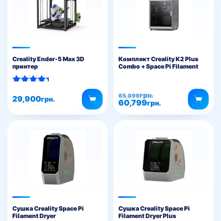
Creality Ender-5 Max 3D
Комплект Creality K2 Plus
принтер
Combo + Space Pi Filament
Dryer Plus
Оцінено в
Оригінальна
Поточна
грн.
65,899
5.00
29,900
грн.
60,799
ціна:
ціна:
грн.
з 5
65,899грн..
60,799грн..
Сушка Creality Space Pi
Сушка Creality Space Pi
Filament Dryer
Filament Dryer Plus