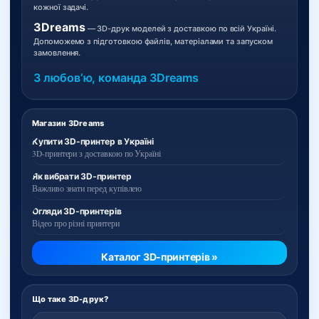
кожної задачі.
3Dreams
— 3D-друк моделей з доставкою по всій Україні.
Допоможемо з підготовкою файлів, матеріалами та запуском
замовлення.
З любовʼю, команда 3Dreams
Магазин 3Dreams
Купити 3D-принтер в Україні
3D-принтери з доставкою по Україні
Як вибрати 3D-принтер
Важливо знати перед купівлею
Огляди 3D-принтерів
Відео про різні принтери
Каталог 3D-принтерів »
Що таке 3D-друк?