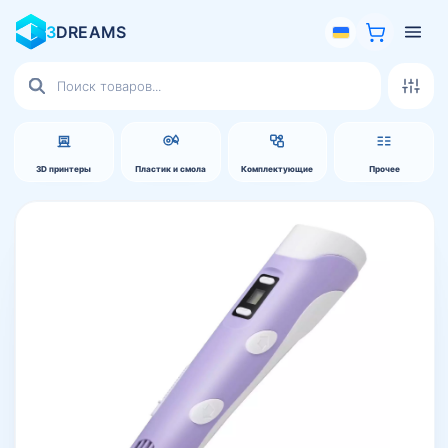
3
DREAMS
Поиск
товаров
3D принтеры
Пластик и смола
Комплектующие
Прочее