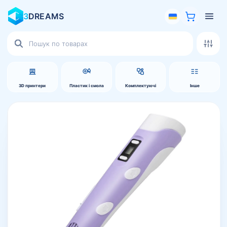
3
DREAMS
Пошук
товарів
3D принтери
Пластик і смола
Комплектуючі
Інше