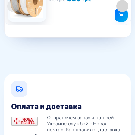
цена
цена:
несколько
составляла
559 грн..
вариаций.
579 грн..
Опции
можно
выбрать
на
странице
товара.
Оплата и доставка
Отправляем заказы по всей
Украине службой «Новая
почта». Как правило, доставка