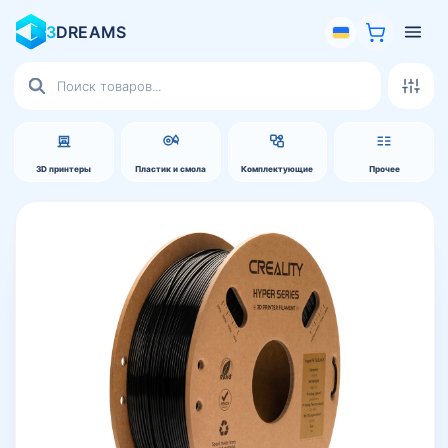
3
DREAMS
Поиск
товаров
3D принтеры
Пластик и смола
Комплектующие
Прочее