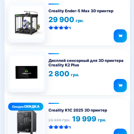
Creality Ender-5 Max 3D принтер
29 900
грн.
Оценка
5.00
из 5
Дисплей сенсорный для 3D принтера
Creality K2 Plus
2 800
грн.
Creality K1C 2025 3D принтер
Первоначальная
Текущая
19 999
грн.
грн.
20 699
цена
цена:
составляла
19
20
999 грн..
Оценка