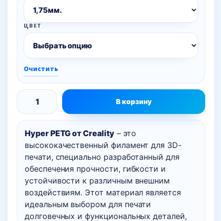
ЦВЕТ
Очистить
В корзину
Количество
товара
Hyper PETG от Creality
– это
Hyper
высококачественный филамент для 3D-
PETG
печати, специально разработанный для
пластик
обеспечения прочности, гибкости и
Creality,
устойчивости к различным внешним
1
воздействиям. Этот материал является
кг
идеальным выбором для печати
долговечных и функциональных деталей,