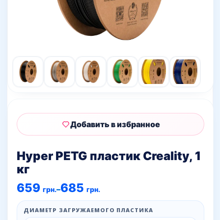
Добавить в избранное
Hyper PETG пластик Creality, 1
кг
Диапазон
659
685
–
грн.
грн.
цен:
659 грн.
–
ДИАМЕТР ЗАГРУЖАЕМОГО ПЛАСТИКА
685 грн.