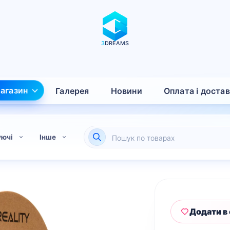
3
DREAMS
агазин
Галерея
Новини
Оплата і доста
Пошук
уючі
Інше
товарів
Додати в