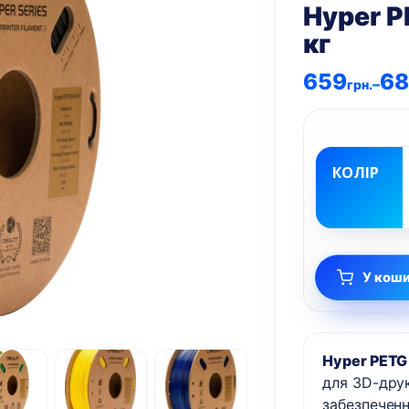
Hyper P
кг
Діапазон
659
68
–
грн.
цін:
від
659грн.
до
685грн.
КОЛІР
У кош
Hyper PETG 
для 3D-друк
забезпеченн