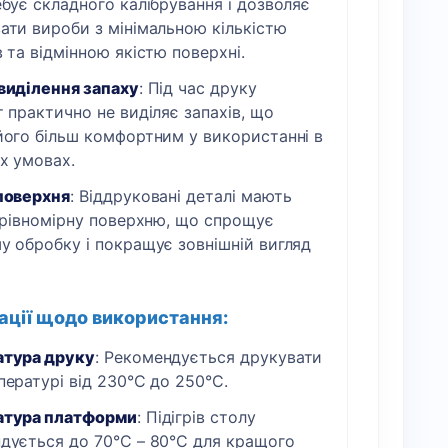
ебує складного калібрування і дозволяє
ати вироби з мінімальною кількістю
 та відмінною якістю поверхні.
виділення запаху
: Під час друку
 практично не виділяє запахів, що
його більш комфортним у використанні в
х умовах.
поверхня
: Віддруковані деталі мають
і рівномірну поверхню, що спрощує
у обробку і покращує зовнішній вигляд
ції щодо використання:
тура друку
: Рекомендується друкувати
пературі від 230°C до 250°C.
атура платформи
: Підігрів столу
дується до 70°C – 80°C для кращого