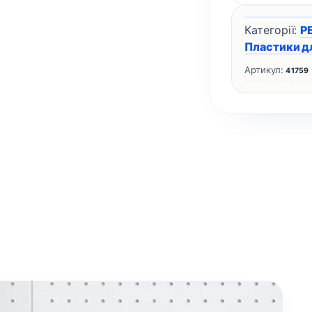
Категорії:
P
Пластики д
Артикул:
41759