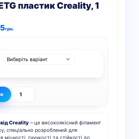
ETG пластик Creality, 1
5
грн.
ик
Hyper
PETG
пластик
від Creality
– це високоякісний філамент
Creality,
у, спеціально розроблений для
1
я міцності, гнучкості та стійкості до