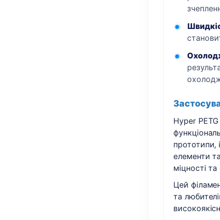
зчеплен
Швидкі
станови
Охолод
результ
охолодж
Застосува
Hyper PETG 
функціональ
прототипи, 
елементи та
міцності та 
Цей філаме
та любителі
високоякісн