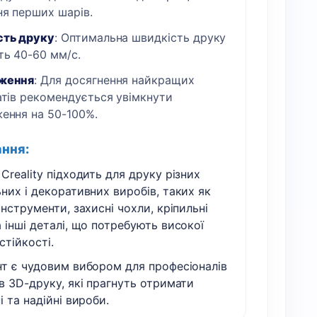
ня перших шарів.
сть друку
: Оптимальна швидкість друку
ть 40-60 мм/с.
ження
: Для досягнення найкращих
атів рекомендується увімкнути
ення на 50-100%.
ння:
Creality підходить для друку різних
них і декоративних виробів, таких як
інструменти, захисні чохли, кріпильні
 інші деталі, що потребують високої
стійкості.
нт є чудовим вибором для професіоналів
в 3D-друку, які прагнуть отримати
і та надійні вироби.