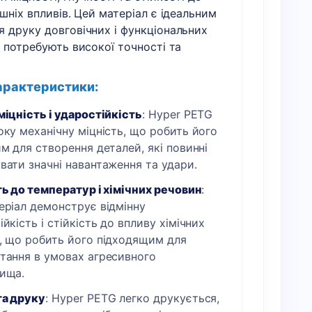
кг
ішніх впливів. Цей матеріал є ідеальним
кількість
 друку довговічних і функціональних
і потребують високої точності та
арактеристики:
міцність і ударостійкість
: Hyper PETG
оку механічну міцність, що робить його
м для створення деталей, які повинні
вати значні навантаження та удари.
ть до температур і хімічних речовин
:
еріал демонструє відмінну
йкість і стійкість до впливу хімічних
, що робить його підходящим для
тання в умовах агресивного
ища.
а друку
: Hyper PETG легко друкується,