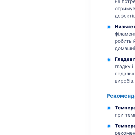
не потр
отримув
дефектів
Низьке 
філамент
робить 
домашні
Гладка 
гладку 
подальш
виробів.
Рекоменда
Темпера
при тем
Темпер
рекомен