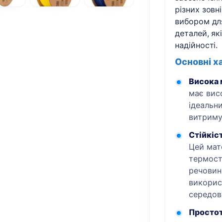
різних зовн
вибором для
деталей, як
надійності.
Основні х
Висока 
має вис
ідеальни
витриму
Стійкіс
Цей мат
термості
речовин
викорис
середов
Простот