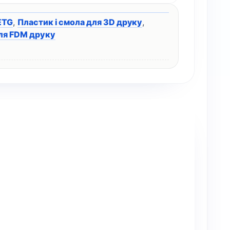
ETG
,
Пластик і смола для 3D друку
,
ля FDM друку