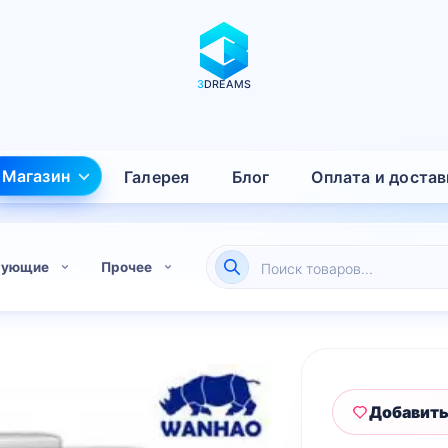
3
DREAMS
Магазин
Галерея
Блог
Оплата и достав
Поиск
тующие
Прочее
товаров
Добавить