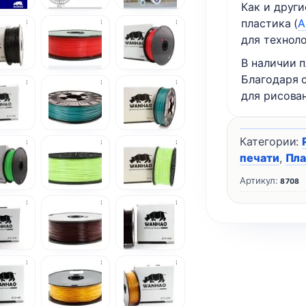
Как и друг
пластика (
A
для технол
В наличии п
Благодаря 
для рисова
Категории:
печати
,
Пла
Артикул:
8708