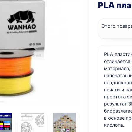
PLA пла
Этого товара
PLA пласти
отличается
материала, 
напечатанн
неоднократ
печати и н
простота э
результат 3
биоразлага
в основе п
кислота.