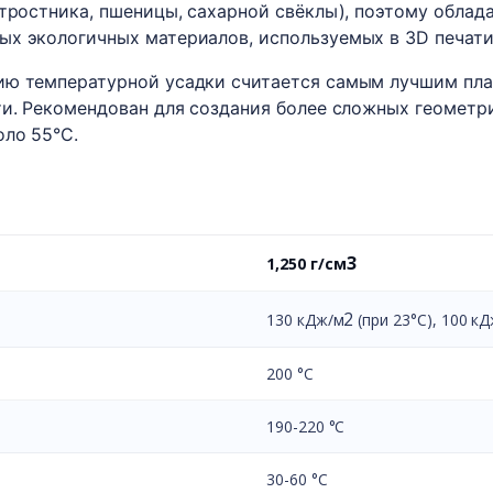
 тростника, пшеницы, сахарной свёклы), поэтому обла
ых экологичных материалов, используемых в 3D печати
ию температурной усадки считается самым лучшим пла
ти. Рекомендован для создания более сложных геометр
оло 55°C.
3
1,250 г/см
2
130 кДж/м
(при 23°C), 100 к
200 °С
190-220 °С
30-60 °C