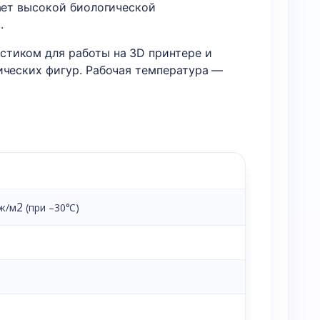
дает высокой биологической
.
стиком для работы на 3D принтере и
ических фигур. Рабочая температура —
2
Дж/м
(при –30°C)