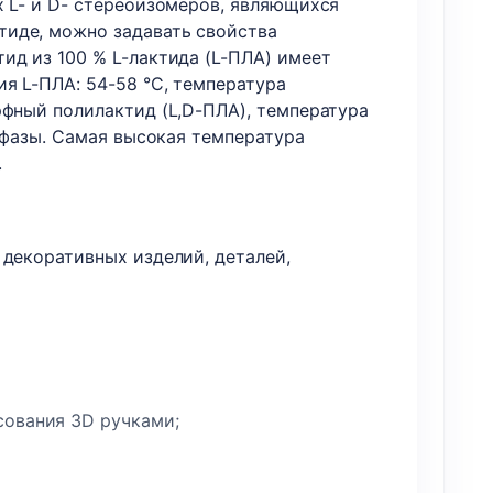
х L- и D- стереоизомеров, являющихся
тиде, можно задавать свойства
ид из 100 % L-лактида (L-ПЛА) имеет
я L-ПЛА: 54-58 °C, температура
рфный полилактид (L,D-ПЛА), температура
й фазы. Самая высокая температура
.
 декоративных изделий, деталей,
сования 3D ручками;