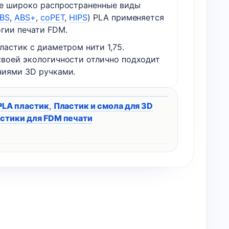
ие широко распространенные виды
BS
,
ABS+
,
coPET
,
HIPS
) PLA применяется
огии печати FDM.
ластик с диаметром нити 1,75.
своей экологичности отлично подходит
ниями 3D ручками.
PLA пластик
,
Пластик и смола для 3D
стики для FDM печати