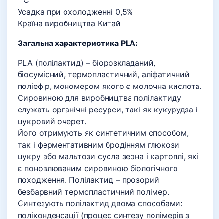
° C
Усадка при охолодженні 0,5%
Країна виробництва Китай
Загальна характеристика PLA:
PLA (полілактид) – біорозкладаний,
біосумісний, термопластичний, аліфатичний
поліефір, мономером якого є молочна кислота.
Сировиною для виробництва полілактиду
служать органічні ресурси, такі як кукурудза і
цукровий очерет.
Його отримують як синтетичним способом,
так і ферментативним бродінням глюкози
цукру або мальтози сусла зерна і картоплі, які
є поновлюваним сировиною біологічного
походження. Полілактид – прозорий
безбарвний термопластичний полімер.
Синтезують полілактид двома способами:
поліконденсації (процес синтезу полімерів з