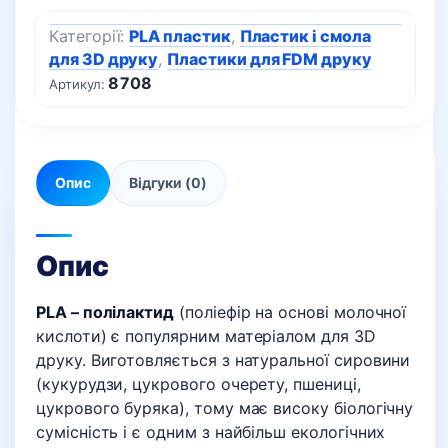
Категорії:
PLA пластик
,
Пластик і смола
для 3D друку
,
Пластики для FDM друку
8708
Артикул:
Опис
Відгуки (0)
Опис
PLA – полілактид
(поліефір на основі молочної
кислоти) є популярним матеріалом для 3D
друку. Виготовляється з натуральної сировини
(кукурудзи, цукрового очерету, пшениці,
цукрового буряка), тому має високу біологічну
сумісність і є одним з найбільш екологічних