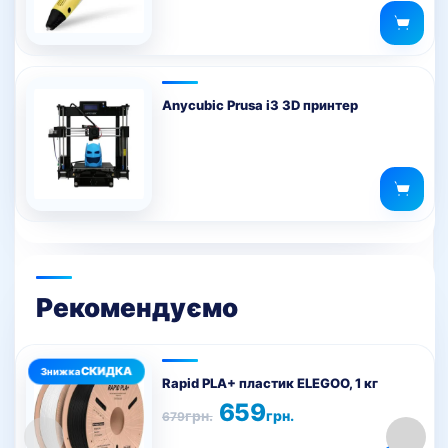
Anycubic Prusa i3 3D принтер
Рекомендуємо
Цей
товар
Rapid PLA+ пластик ELEGOO, 1 кг
має
Оригінальна
Поточна
659
грн.
грн.
679
ціна:
ціна:
кілька
679грн..
659грн..