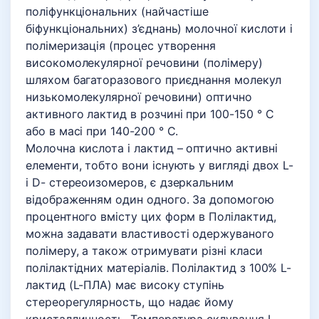
поліфункціональних (найчастіше
біфункціональних) з’єднань) молочної кислоти і
полімеризація (процес утворення
високомолекулярної речовини (полімеру)
шляхом багаторазового приєднання молекул
низькомолекулярної речовини) оптично
активного лактид в розчині при 100-150 ° C
або в масі при 140-200 ° C.
Молочна кислота і лактид – оптично активні
елементи, тобто вони існують у вигляді двох L-
і D- стереоизомеров, є дзеркальним
відображенням один одного. За допомогою
процентного вмісту цих форм в Полілактид,
можна задавати властивості одержуваного
полімеру, а також отримувати різні класи
полілактідних матеріалів. Полілактид з 100% L-
лактид (L-ПЛА) має високу ступінь
стереорегулярность, що надає йому