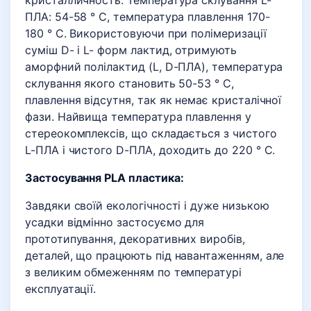
кристалличность. Температура склування L-
ПЛА: 54-58 ° C, температура плавлення 170-
180 ° C. Використовуючи при полімеризації
суміш D- і L- форм лактид, отримують
аморфний полілактид (L, D-ПЛА), температура
склування якого становить 50-53 ° C,
плавлення відсутня, так як немає кристалічної
фази. Найвища температура плавлення у
стереокомплексів, що складається з чистого
L-ПЛА і чистого D-ПЛА, доходить до 220 ° C.
Застосування PLA пластика:
Завдяки своїй екологічності і дуже низькою
усадки відмінно застосуємо для
прототипування, декоративних виробів,
деталей, що працюють під навантаженням, але
з великим обмеженням по температурі
експлуатації.