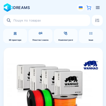
3
DREAMS
Пошук
товарів
3D принтери
Пластик і смола
Комплектуючі
Інше