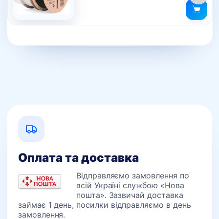
варіантів.
Параметри
можна
вибрати
на
сторінці
товару
Оплата та доставка
Відправляємо замовлення по
всій Україні службою «Нова
пошта». Зазвичай доставка
займає 1 день, посилки відправляємо в день
замовлення.