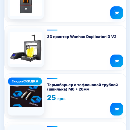
3D принтер Wanhao Duplicator i3 V2
Этот
товар
Термобарьер с тефлоновой трубкой
(шпилька) M6 * 26мм
имеет
25
несколько
грн.
вариаций.
Опции
можно
выбрать