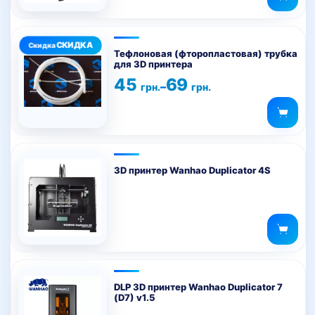
Этот
товар
Тефлоновая (фторопластовая) трубка
для 3D принтера
имеет
Диапазон
45
69
несколько
–
грн.
грн.
цен:
вариаций.
45 грн.
–
Опции
69 грн.
можно
выбрать
на
3D принтер Wanhao Duplicator 4S
странице
товара.
DLP 3D принтер Wanhao Duplicator 7
(D7) v1.5