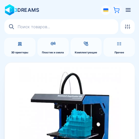
3
DREAMS
Поиск
товаров
3D принтеры
Пластик и смола
Комплектующие
Прочее