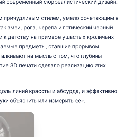
ый современный сюрреалистический дизайн.
м причудливым стилем, умело сочетающим в
к змеи, рога, черепа и готический черный
и к детству на примере ушастых кроличьих
четаемые предметы, ставшие прорывом
алкивают на мысль о том, что глубины
итие 3D печати сделало реализацию этих
доль линий красоты и абсурда, и эффективно
уки объяснить или измерить ее».