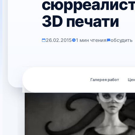
сюрреалист
3D печати
26.02.2015
1 мин чтения
обсудить
галерея работ
це