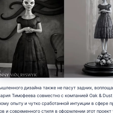
шленного дизайна также не пасут задних, воплоща
Мария Тимофеева совместно с компанией Oak & Dust
ому опыту и чутко сработанной интуиции в сфере п
в и современного стиля в оформлении этот проект