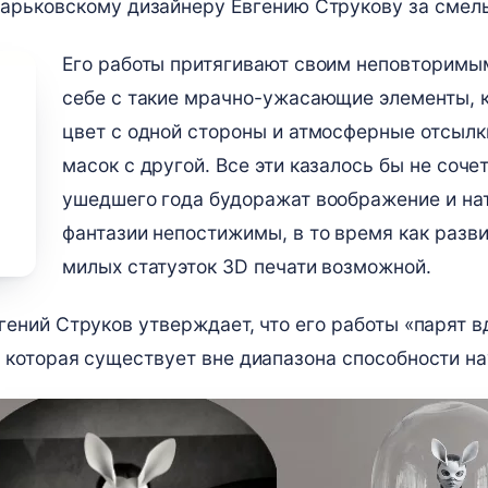
харьковскому дизайнеру Евгению Струкову за смел
Его работы притягивают своим неповторимы
себе с такие мрачно-ужасающие элементы, ка
цвет с одной стороны и атмосферные отсылк
масок с другой. Все эти казалось бы не со
ушедшего года будоражат воображение и нат
фантазии непостижимы, в то время как разв
милых статуэток 3D печати возможной.
гений Струков утверждает, что его работы «парят в
 которая существует вне диапазона способности на