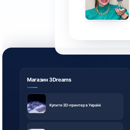
Магазин 3Dreams
3D-принтери
з доставкою
Купити 3D-принтер в Україні
по Україні