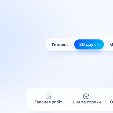
3D друк
Головна
М
Галерея робіт
Ціни та строки
О