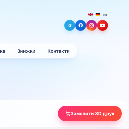
RU
вка
Знижки
Контакти
Замовити 3D друк