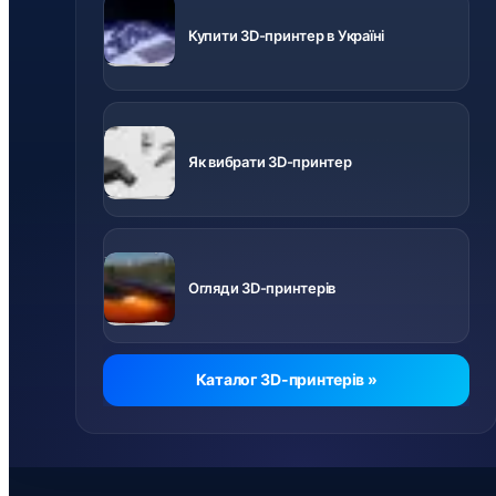
3D-принтери
з доставкою
Купити 3D-принтер в Україні
по Україні
Важливо
знати перед
Як вибрати 3D-принтер
купівлею
Відео про
різні
Огляди 3D-принтерів
принтери
Каталог 3D-принтерів »