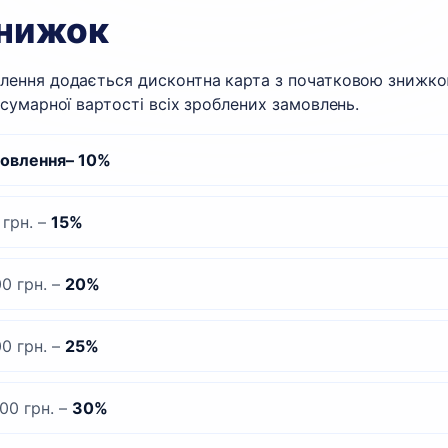
знижок
ення додається дисконтна карта з початковою знижкою
сумарної вартості всіх зроблених замовлень.
мовлення– 10%
грн. –
15%
0 грн. –
20%
0 грн. –
25%
00 грн. –
30%