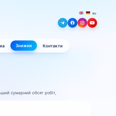
RU
Знижки
вка
Контакти
ьший сумарний обсяг робіт,