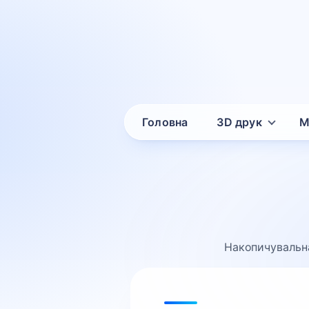
Головна
3D друк
М
Накопичувальна