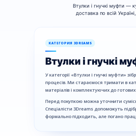
Втулки і гнучкі муфти — ку
доставка по всій Україні
КАТЕГОРИЯ 3DREAMS
Втулки і гнучкі м
У категорії «Втулки і гнучкі муфти» зі
процесів. Ми стараємося тримати в ката
матеріалів і комплектуючих до готових
Перед покупкою можна уточнити сумісні
Спеціалісти 3Dreams допоможуть підібр
формально підходить, але погано прац