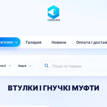
3
DREAMS
агазин
Галерея
Новини
Оплата і доста
Пошук
уючі
Інше
товарів