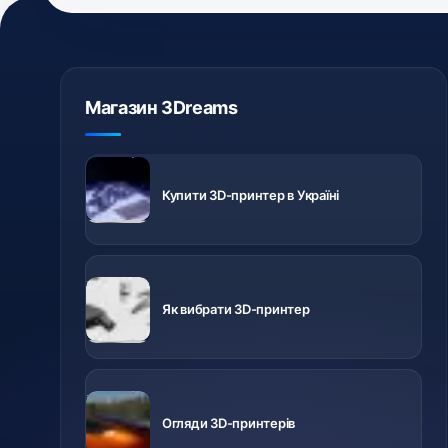
Магазин 3Dreams
3D-принтери
з доставкою
Купити 3D-принтер в Україні
по Україні
Важливо
знати перед
Як вибрати 3D-принтер
купівлею
Відео про
різні
Огляди 3D-принтерів
принтери