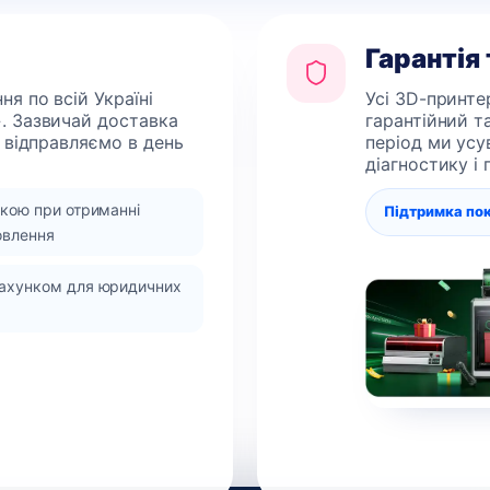
Гарантія
я по всій Україні
Усі 3D-принте
. Зазвичай доставка
гарантійний т
 відправляємо в день
період ми усу
діагностику і
вкою при отриманні
Підтримка по
овлення
рахунком для юридичних