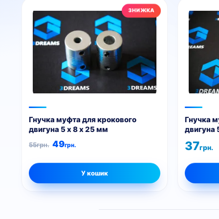
Гнучка муфта для крокового
Гнучка м
двигуна 5 x 8 x 25 мм
двигуна 5
Оригінальна ціна: 55грн..
Поточна ціна: 49грн..
49
37
55
грн.
грн.
грн.
У кошик