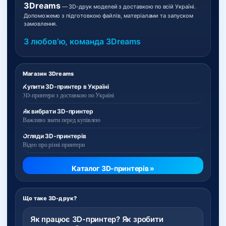
3Dreams
— 3D-друк моделей з доставкою по всій Україні.
Допоможемо з підготовкою файлів, матеріалами та запуском
замовлення.
З любовʼю, команда 3Dreams
Магазин 3Dreams
Купити 3D-принтер в Україні
3D-принтери з доставкою по Україні
Як вибрати 3D-принтер
Важливо знати перед купівлею
Огляди 3D-принтерів
Відео про різні принтери
Каталог 3D-принтерів »
Що таке 3D-друк?
Як працює 3D-принтер? Як зробити