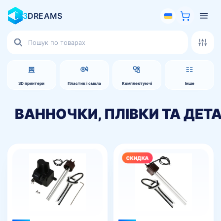
3
DREAMS
Пошук
товарів
3D принтери
Пластик і смола
Комплектуючі
Інше