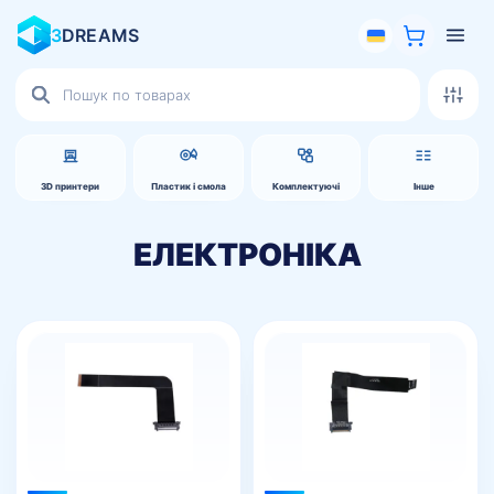
3
DREAMS
Пошук
товарів
3D принтери
Пластик і смола
Комплектуючі
Інше