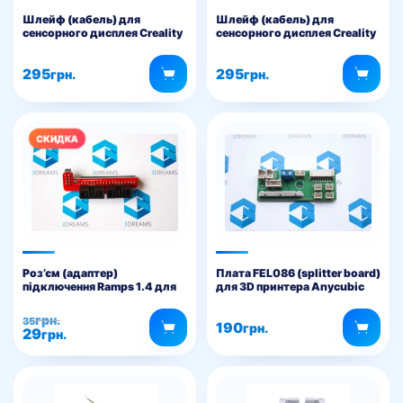
Шлейф (кабель) для
Шлейф (кабель) для
сенсорного дисплея Creality
сенсорного дисплея Creality
K2 Plus
K2, K2 Pro
295
295
грн.
грн.
Роз’єм (адаптер)
Плата FEL086 (splitter board)
підключення Ramps 1.4 для
для 3D принтера Anycubic
3D принтера
4Max Pro (2.0)
Оригінальна
Поточна
грн.
35
190
грн.
29
ціна:
ціна:
грн.
35грн..
29грн..