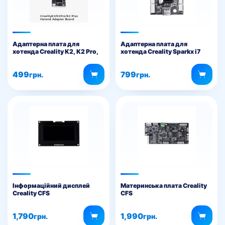
Адаптерна плата для
Адаптерна плата для
хотенда Creality K2, K2 Pro,
хотенда Creality Sparkx i7
K2 Plus
499
799
грн.
грн.
Інформаційний дисплей
Материнська плата Creality
Creality CFS
CFS
1,790
1,990
грн.
грн.