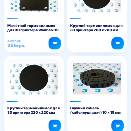
Магнітний термокилимок
Круглий термокилимок для
для 3D принтера Wanhao D9
3D принтера 200 х 200 мм
300 х 300 мм
Оригінальна
Поточна
грн.
480
355
ціна:
ціна:
грн.
480грн..
355грн..
Круглий термокилимок для
Гнучкий кабель
3D принтера 220 х 220 мм
(кабелеукладач) 10 × 15 мм
для 3D принтера