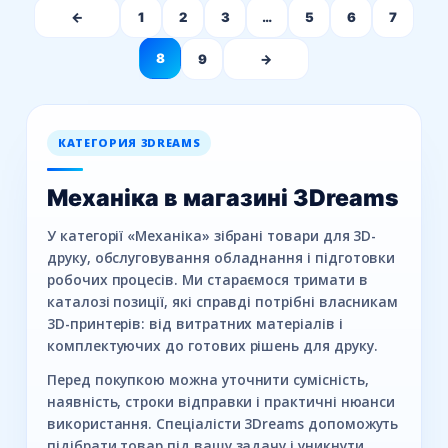
←
1
2
3
…
5
6
7
8
9
→
КАТЕГОРИЯ 3DREAMS
Механіка в магазині 3Dreams
У категорії «Механіка» зібрані товари для 3D-
друку, обслуговування обладнання і підготовки
робочих процесів. Ми стараємося тримати в
каталозі позиції, які справді потрібні власникам
3D-принтерів: від витратних матеріалів і
комплектуючих до готових рішень для друку.
Перед покупкою можна уточнити сумісність,
наявність, строки відправки і практичні нюанси
використання. Спеціалісти 3Dreams допоможуть
підібрати товар під вашу задачу і уникнути