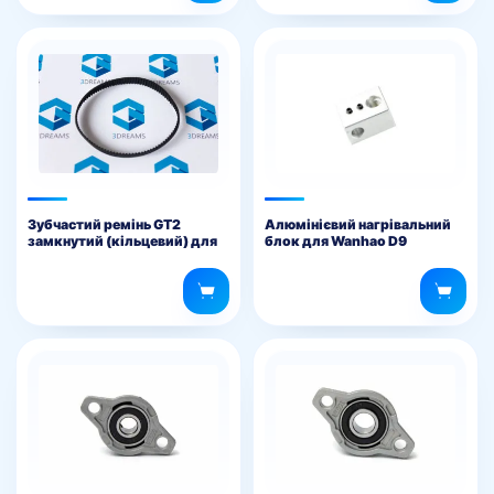
Зубчастий ремінь GT2
Алюмінієвий нагрівальний
замкнутий (кільцевий) для
блок для Wanhao D9
3D принтера