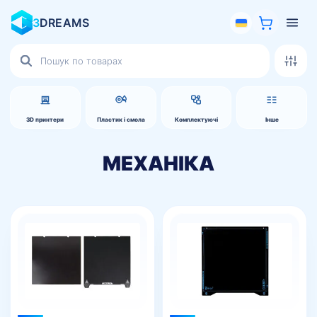
3
DREAMS
Пошук
товарів
3D принтери
Пластик і смола
Комплектуючі
Інше