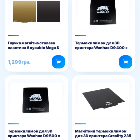
Гнучка магнітна сталева
Термокилимок для 3D
пластина Anycubic Mega S
принтера Wanhao D9 400 х
400 мм
1,299
грн.
Термокилимок для 3D
Магнітний термокилимок
принтера Wanhao D9 500 х
для 3D принтера Creality 235