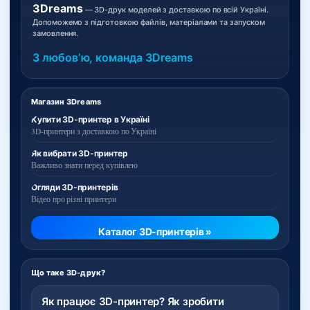
3Dreams
— 3D-друк моделей з доставкою по всій Україні.
Допоможемо з підготовкою файлів, матеріалами та запуском
замовлення.
З любовʼю, команда 3Dreams
Магазин 3Dreams
Купити 3D-принтер в Україні
3D-принтери з доставкою по Україні
Як вибрати 3D-принтер
Важливо знати перед купівлею
Огляди 3D-принтерів
Відео про різні принтери
Каталог 3D-принтерів »
Що таке 3D-друк?
Як працює 3D-принтер? Як зробити