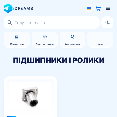
3
DREAMS
Пошук
товарів
3D принтери
Пластик і смола
Комплектуючі
Інше