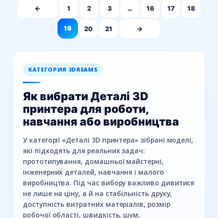
←
1
2
3
…
16
17
18
19
20
21
→
КАТЕГОРИЯ 3DREAMS
Як вибрати Деталі 3D
принтера для роботи,
навчання або виробництва
У категорії «Деталі 3D принтера» зібрані моделі,
які підходять для реальних задач:
прототипування, домашньої майстерні,
інженерних деталей, навчання і малого
виробництва. Під час вибору важливо дивитися
не лише на ціну, а й на стабільність друку,
доступність витратних матеріалів, розмір
робочої області, швидкість, шум,