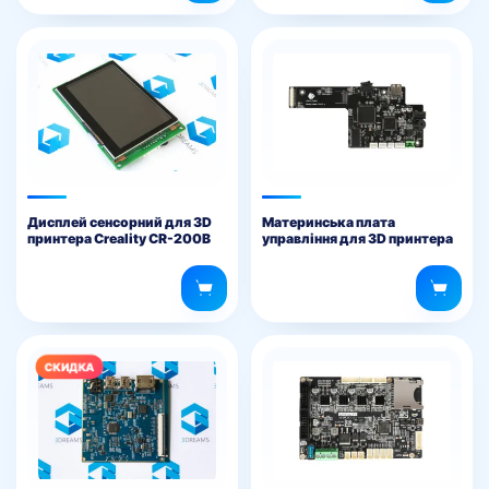
Дисплей сенсорний для 3D
Материнська плата
принтера Creality CR-200B
управління для 3D принтера
Anycubic Photon Mono