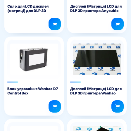
Скло для LCD дисплея
Дисплей (Матриця) LCD для
(матриці) для DLP 3D
DLP 3D принтера Anycubic
принтера Wanhao Duplicator
Photon S
7
Блок управління Wanhao D7
Дисплей (Матриця) LCD для
Control Box
DLP 3D принтера Wanhao
Duplicator 8