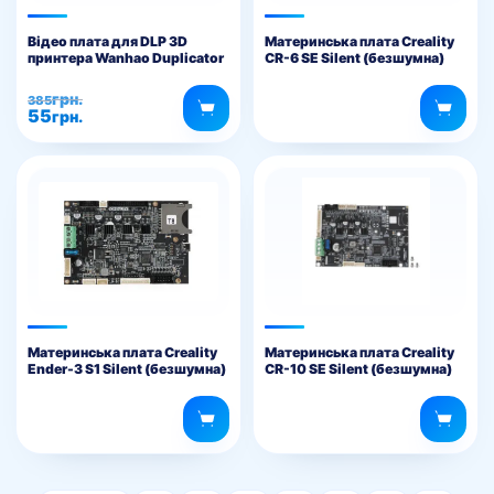
Відео плата для DLP 3D
Материнська плата Creality
принтера Wanhao Duplicator
CR-6 SE Silent (безшумна)
7
Оригінальна
Поточна
грн.
385
55
ціна:
ціна:
грн.
385грн..
55грн..
Материнська плата Creality
Материнська плата Creality
Ender-3 S1 Silent (безшумна)
CR-10 SE Silent (безшумна)