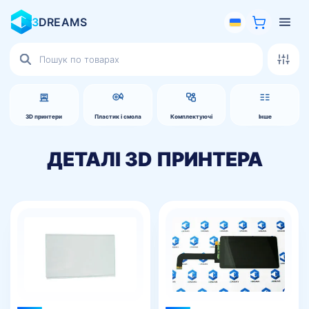
3
DREAMS
Пошук
товарів
3D принтери
Пластик і смола
Комплектуючі
Інше