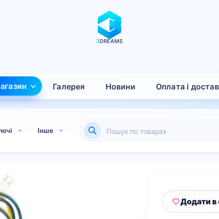
3
DREAMS
агазин
Галерея
Новини
Оплата і доста
Пошук
уючі
Інше
товарів
Додати в