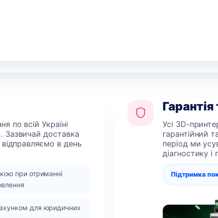
Гарантія
я по всій Україні
Усі 3D-принте
. Зазвичай доставка
гарантійний т
 відправляємо в день
період ми усу
діагностику і
вкою при отриманні
Підтримка по
овлення
рахунком для юридичних