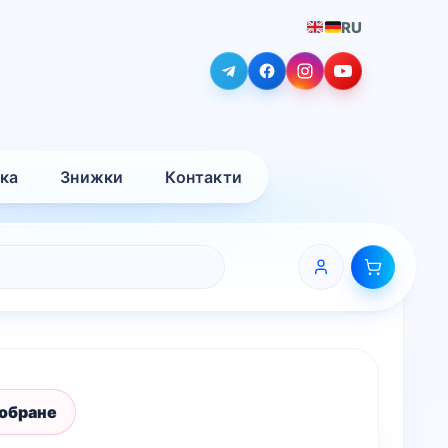
RU
вка
Знижки
Контакти
 обране