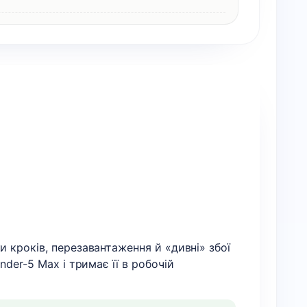
 кроків, перезавантаження й «дивні» збої
nder-5 Max і тримає її в робочій