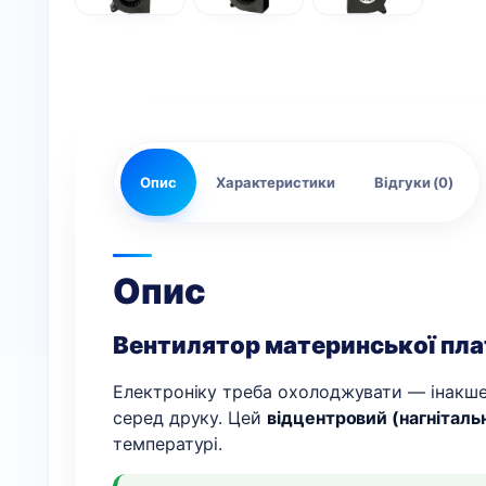
Опис
Характеристики
Відгуки (0)
Опис
Вентилятор материнської плат
Електроніку треба охолоджувати — інакше 
серед друку. Цей
відцентровий (нагніталь
температурі.