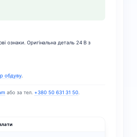
і ознаки. Оригінальна деталь 24 В з
ор обдуву
.
am
або за тел.
+380 50 631 31 50
.
плати