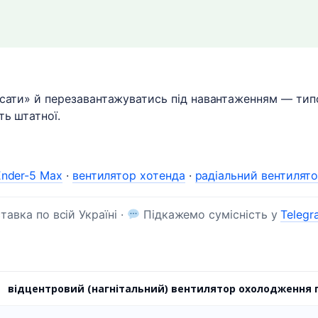
сати» й перезавантажуватись під навантаженням — типов
ть штатної.
Ender-5 Max
·
вентилятор хотенда
·
радіальний вентилят
авка по всій Україні ·
Підкажемо сумісність у
Telegr
відцентровий (нагнітальний) вентилятор охолодження 