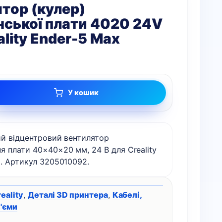
тор (кулер)
ської плати 4020 24V
ality Ender-5 Max
У кошик
ї
ий відцентровий вентилятор
 плати 40×40×20 мм, 24 В для Creality
. Артикул 3205010092.
eality
,
Деталі 3D принтера
,
Кабелі,
з'єми