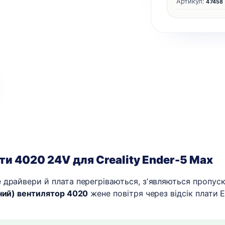
Артикул:
47458
Max
кількість
и 4020 24V для Creality Ender-5 Max
драйвери й плата перегріваються, зʼявляються пропуски
ний) вентилятор 4020
жене повітря через відсік плати E