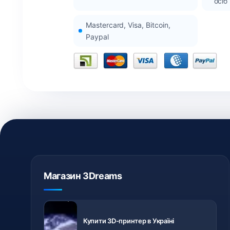
осіб
Mastercard, Visa, Bitcoin,
Paypal
Магазин 3Dreams
3D-принтери
з доставкою
Купити 3D-принтер в Україні
по Україні