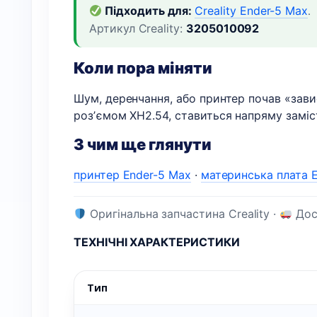
Підходить для:
Creality Ender-5 Max
.
Артикул Creality:
3205010092
Коли пора міняти
Шум, деренчання, або принтер почав «зави
розʼємом XH2.54, ставиться напряму заміс
З чим ще глянути
принтер Ender-5 Max
·
материнська плата 
Оригінальна запчастина Creality ·
Дост
ТЕХНІЧНІ ХАРАКТЕРИСТИКИ
Тип