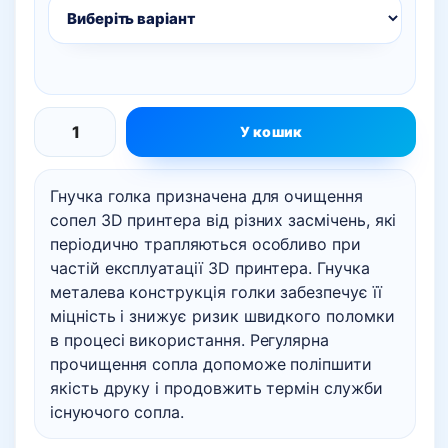
У кошик
Гнучка
голка
Гнучка голка призначена для очищення
для
сопел 3D принтера від різних засмічень, які
чищення
періодично трапляються особливо при
сопла
частій експлуатації 3D принтера. Гнучка
3D
металева конструкція голки забезпечує її
принтера
міцність і знижує ризик швидкого поломки
кількість
в процесі використання. Регулярна
прочищення сопла допоможе поліпшити
якість друку і продовжить термін служби
існуючого сопла.