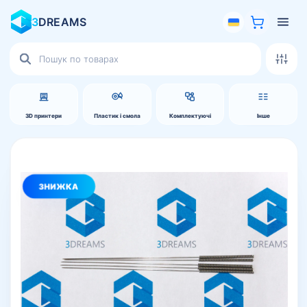
3
DREAMS
Пошук
товарів
3D принтери
Пластик і смола
Комплектуючі
Інше