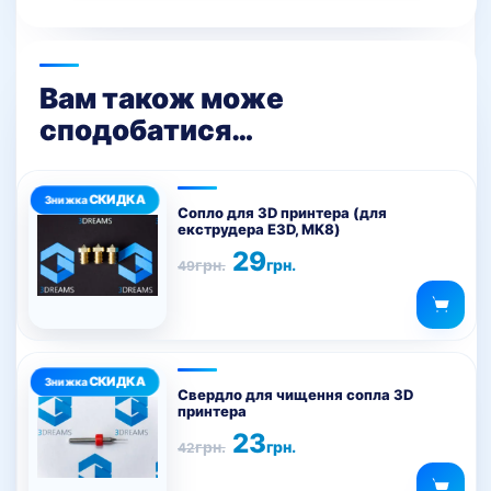
Вам також може
сподобатися…
Цей
товар
Сопло для 3D принтера (для
екструдера E3D, MK8)
має
Оригінальна
Поточна
29
кілька
грн.
грн.
49
ціна:
ціна:
варіантів.
49грн..
29грн..
Параметри
можна
Цей
вибрати
товар
на
Свердло для чищення сопла 3D
принтера
має
сторінці
Оригінальна
Поточна
23
кілька
товару
грн.
грн.
42
ціна:
ціна:
варіантів.
42грн..
23грн..