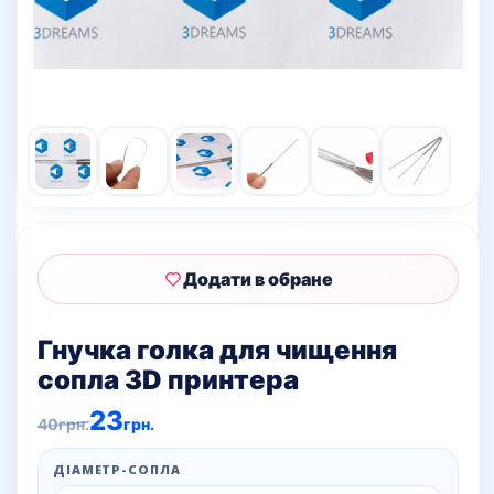
Додати в обране
Гнучка голка для чищення
сопла 3D принтера
Оригінальна
Поточна
23
40
грн.
грн.
ціна:
ціна:
40грн..
23грн..
ДІАМЕТР-СОПЛА