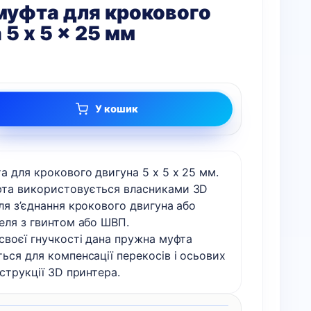
муфта для крокового
 5 x 5 x 25 мм
У кошик
а для крокового двигуна 5 x 5 x 25 мм.
та використовується власниками 3D
ля з’єднання крокового двигуна або
еля з гвинтом або ШВП.
своєї гнучкості дана пружна муфта
ься для компенсації перекосів і осьових
нструкції 3D принтера.