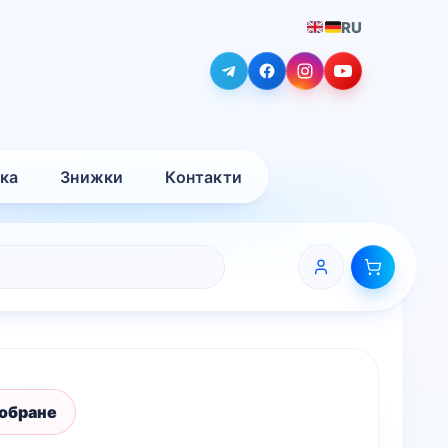
RU
вка
Знижки
Контакти
 обране