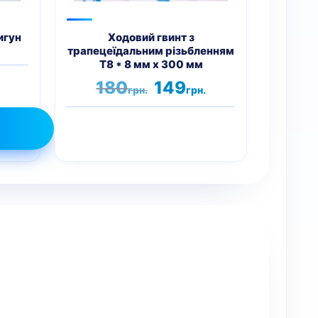
игун
Ходовий гвинт з
трапецеїдальним різьбленням
T8 * 8 мм х 300 мм
Оригінальна
Поточна
180
149
грн.
грн.
ціна:
ціна:
180грн..
149грн..