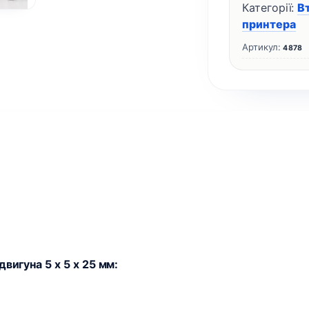
Категорії:
В
кількість
принтера
Артикул:
4878
вигуна 5 x 5 x 25 мм: