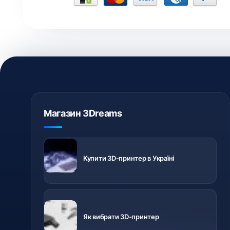
Магазин 3Dreams
3D-принтери
з доставкою
Купити 3D-принтер в Україні
по Україні
Важливо
знати перед
Як вибрати 3D-принтер
купівлею