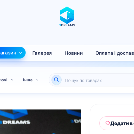
3
DREAMS
агазин
Галерея
Новини
Оплата і доста
Пошук
уючі
Інше
товарів
Додати в