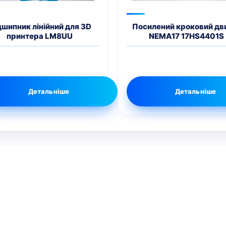
дшипник лінійний для 3D
Посилений кроковий дв
принтера LM8UU
NEMA17 17HS4401S
Детальніше
Детальніше