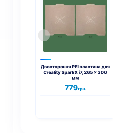
Двостороння PEI пластина для
Ко
Creality SparkX i7, 265 x 300
мм
779
грн.