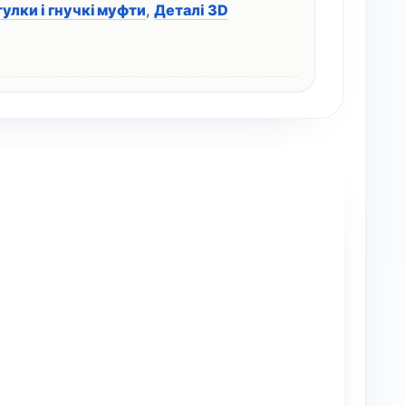
тулки і гнучкі муфти
,
Деталі 3D