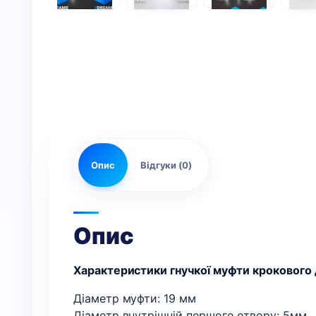
Опис
Відгуки (0)
Опис
Характеристики гнучкої муфти крокового д
Діаметр муфти: 19 мм
Діаметр внутрішній першого отвору: 5мм