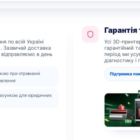
Гарантія
я по всій Україні
Усі 3D-принте
. Зазвичай доставка
гарантійний т
 відправляємо в день
період ми усу
діагностику і
вкою при отриманні
Підтримка по
овлення
рахунком для юридичних