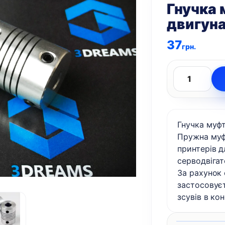
Гнучка 
двигуна
37
грн.
Гнучка
муфта
для
Гнучка муфт
крокового
Пружна муф
двигуна
принтерів д
5
серводвігат
x
За рахунок 
5
застосовуєт
x
зсувів в ко
25
мм