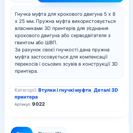
муфта
Гнучка муфта для крокового двигуна 5 x 8
для
x 25 мм. Пружна муфта використовується
крокового
власниками 3D принтерів для з’єднання
двигуна
крокового двигуна або серводвігателя з
5
гвинтом або ШВП.
x
За рахунок своєї гнучкості дана пружна
8
муфта застосовується для компенсації
x
перекосів і осьових зсувів в конструкції 3D
25
принтера.
мм
кількість
Категорії:
Втулки і гнучкі муфти
,
Деталі 3D
принтера
9022
Артикул: