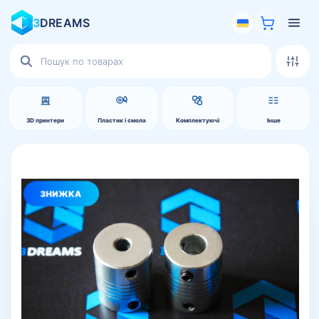
3
DREAMS
Пошук
товарів
3D принтери
Пластик і смола
Комплектуючі
Інше