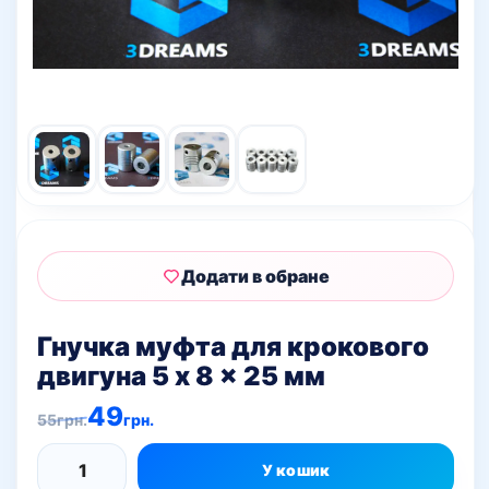
Додати в обране
Гнучка муфта для крокового
двигуна 5 x 8 x 25 мм
Оригінальна
Поточна
49
55
грн.
грн.
ціна:
ціна:
55грн..
49грн..
У кошик
Гнучка