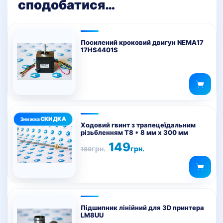
сподобатися…
Посилений кроковий двигун NEMA17
17HS4401S
Ходовий гвинт з трапецеїдальним
різьбленням T8 * 8 мм х 300 мм
Оригінальна
Поточна
149
грн.
грн.
180
ціна:
ціна:
180грн..
149грн..
Підшипник лінійний для 3D принтера
LM8UU