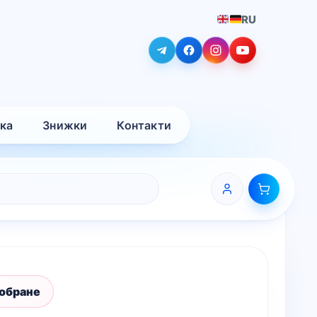
RU
вка
Знижки
Контакти
 обране