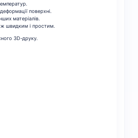
температур.
деформації поверхні.
інших матеріалів.
аж швидким і простим.
сного 3D-друку.