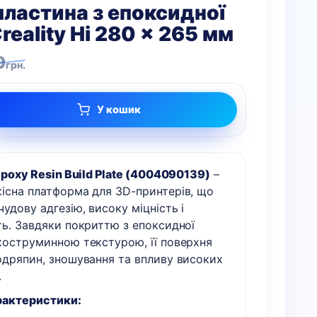
пластина з епоксидної
reality Hi 280 x 265 мм
9
грн.
У кошик
 Epoxy Resin Build Plate (4004090139)
–
існа платформа для 3D-принтерів, що
чудову адгезію, високу міцність і
ть. Завдяки покриттю з епоксидної
коструминною текстурою, її поверхня
одряпин, зношування та впливу високих
.
рактеристики: