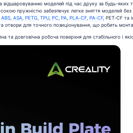
та відшаровуванню моделей під час друку за будь-яких 
исокою пружністю забезпечує легке зняття моделей без 
ABS
,
ASA
,
PETG
,
TPU
,
PC
,
PA
,
PLA-CF
,
PA-CF
, PET-CF та 
та отвори для точного позиціонування, що робить монт
йна та довговічна робоча поверхня для стабільного і які