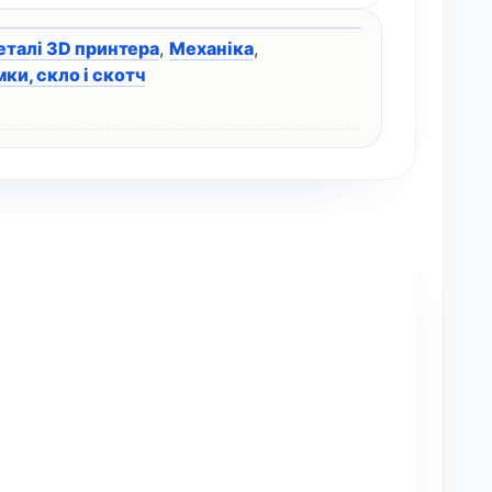
еталі 3D принтера
,
Механіка
,
ки, скло і скотч