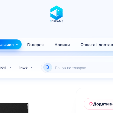
3
DREAMS
агазин
Галерея
Новини
Оплата і доста
Пошук
уючі
Інше
товарів
Додати в