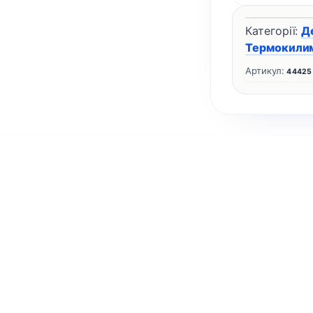
Категорії:
Д
Термокилим
Артикул:
44425