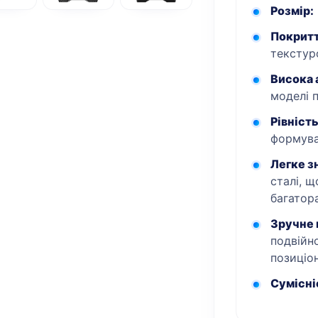
Розмір:
кількість
Покритт
тексту
Висока 
моделі п
Рівність
формува
Легке з
сталі, щ
багатор
Зручне 
подвійн
позиціо
Сумісні