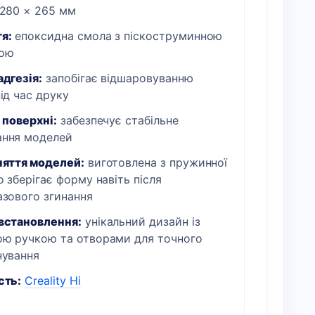
280 × 265 мм
я:
епоксидна смола з піскоструминною
рою
адгезія:
запобігає відшаровуванню
ід час друку
 поверхні:
забезпечує стабільне
ння моделей
няття моделей:
виготовлена з пружинної
о зберігає форму навіть після
азового згинання
встановлення:
унікальний дизайн із
ою ручкою та отворами для точного
нування
сть:
Creality Hi