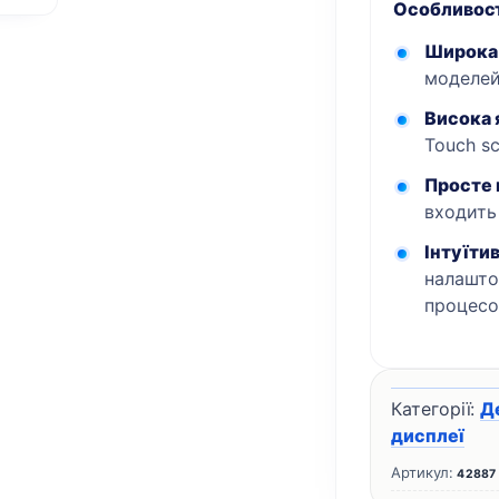
Особливост
Ender-
Широка 
3
моделей 
V3
Plus
Висока 
кількість
Touch sc
Просте 
входить
Інтуїти
налашто
процесо
Категорії:
Д
дисплеї
Артикул:
42887