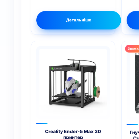
Детальніше
Creality Ender-5 Max 3D
Гну
принтер
Cr