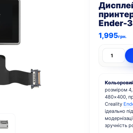
Дисплей
принтера
Ender-3
1,995
грн.
Дисплей
сенсорний
для
Кольоровий
3D
розміром 4
принтера
480×400, п
Creality
Creality
End
K1,
ідеально пі
K1C,
модернізаці
K1
зручність р
SE,