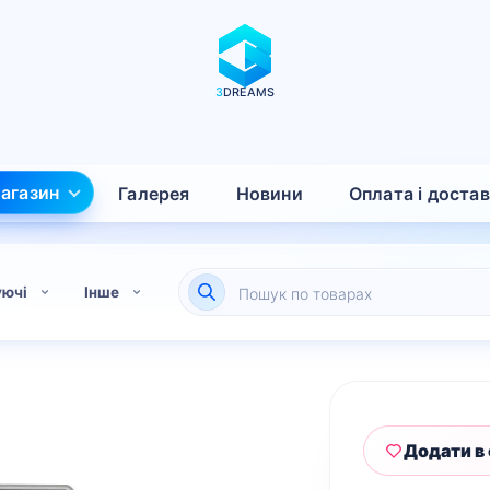
3
DREAMS
агазин
Галерея
Новини
Оплата і доста
Пошук
уючі
Інше
товарів
Додати в