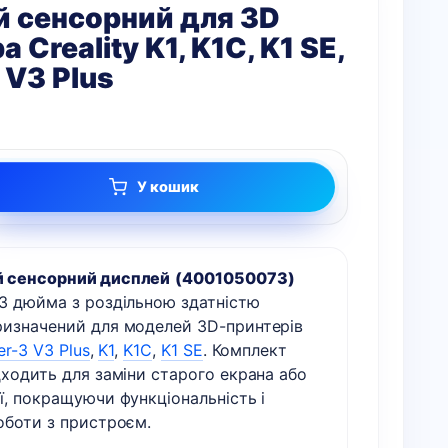
 сенсорний для 3D
 Creality K1, K1C, K1 SE,
 V3 Plus
У кошик
 сенсорний дисплей
(4001050073)
,3 дюйма з роздільною здатністю
ризначений для моделей 3D-принтерів
er-3 V3 Plus
,
K1
,
K1C
,
K1 SE
. Комплект
дходить для заміни старого екрана або
ї, покращуючи функціональність і
оботи з пристроєм.