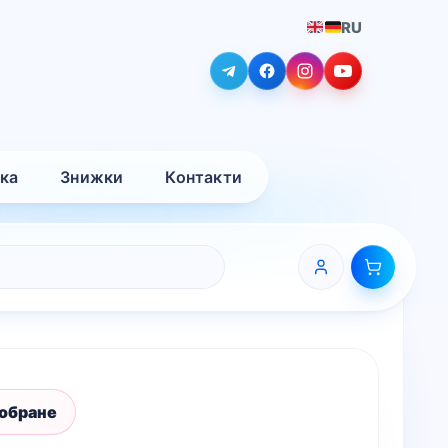
RU
вка
Знижки
Контакти
 обране