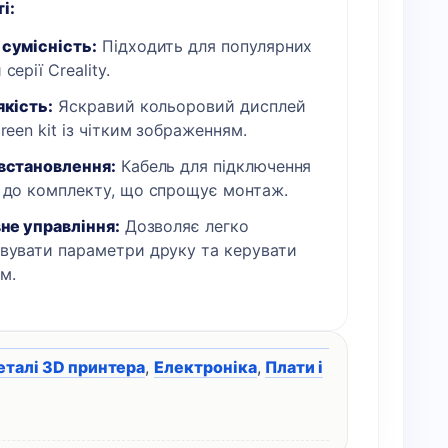
і:
сумісність:
Підходить для популярних
серії Creality.
якість:
Яскравий кольоровий дисплей
reen kit із чітким зображенням.
встановлення:
Кабель для підключення
 до комплекту, що спрощує монтаж.
вне управління:
Дозволяє легко
вувати параметри друку та керувати
м.
еталі 3D принтера
,
Електроніка
,
Плати і