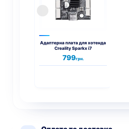
Адаптерна плата для хотенда
Ада
Creality Sparkx i7
Cr
799
грн.