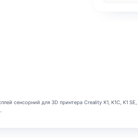
лей сенсорний для 3D принтера Creality K1, K1C, K1 SE, 
и
.