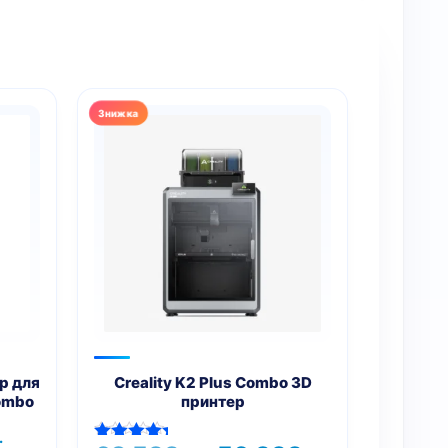
p для
Creality K2 Plus Combo 3D
Combo
принтер
льна
Поточна
.