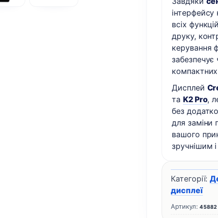
Завдяки
се
інтерфейсу
всіх функці
друку, конт
керування 
забезпечує 
компактних
Дисплей
Cr
та
K2 Pro
, 
без додатко
для заміни 
вашого при
зручнішим і
Категорії:
Д
дисплеї
Артикул:
45882