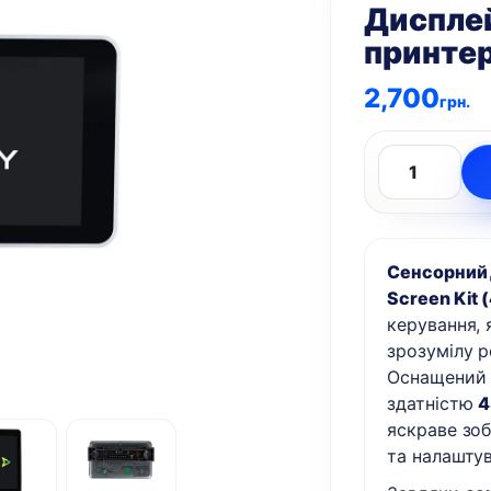
Дисплей
принтера
2,700
грн.
Дисплей
сенсорний
для
Сенсорний д
3D
Screen Kit
принтера
керування, 
Creality
зрозумілу 
K2,
Оснащений 
K2
здатністю
4
Pro
яскраве зо
кількість
та налашту