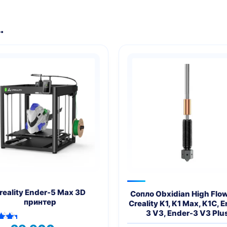
…
reality Ender-5 Max 3D
Сопло Obxidian High Flo
принтер
Creality K1, K1 Max, K1C, 
3 V3, Ender-3 V3 Plu