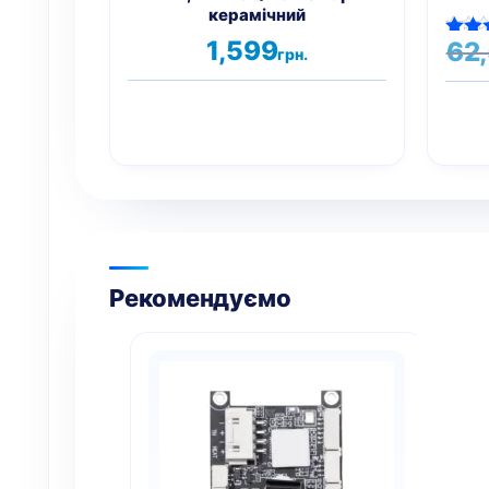
керамічний
1,599
62
Оцін
грн.
5.
з
Рекомендуємо