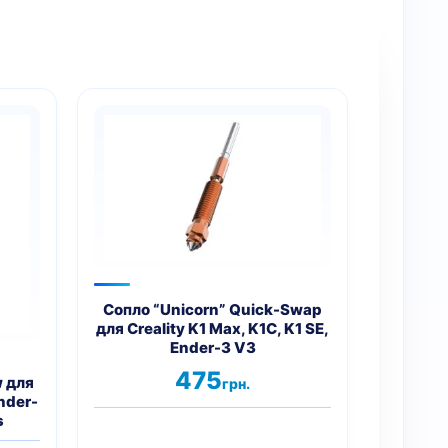
Цей
товар
має
кілька
варіантів.
Параметри
можна
вибрати
на
Сопло “Unicorn” Quick-Swap
для Creality K1 Max, K1C, K1 SE,
сторінці
Ender-3 V3
товару
475
w для
грн.
Ender-
s