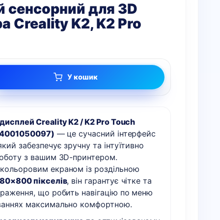
 сенсорний для 3D
 Creality K2, K2 Pro
У кошик
исплей Creality K2 / K2 Pro Touch
 (4001050097)
— це сучасний інтерфейс
який забезпечує зручну та інтуїтивно
роботу з вашим 3D-принтером.
кольоровим екраном із роздільною
80×800 пікселів
, він гарантує чітке та
браження, що робить навігацію по меню
ваннях максимально комфортною.