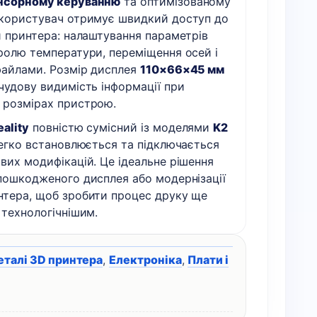
нсорному керуванню
та оптимізованому
 користувач отримує швидкий доступ до
й принтера: налаштування параметрів
ролю температури, переміщення осей і
файлами. Розмір дисплея
110×66×45 мм
чудову видимість інформації при
 розмірах пристрою.
eality
повністю сумісний із моделями
K2
легко встановлюється та підключається
вих модифікацій. Це ідеальне рішення
пошкодженого дисплея або модернізації
нтера, щоб зробити процес друку ще
 технологічнішим.
еталі 3D принтера
,
Електроніка
,
Плати і