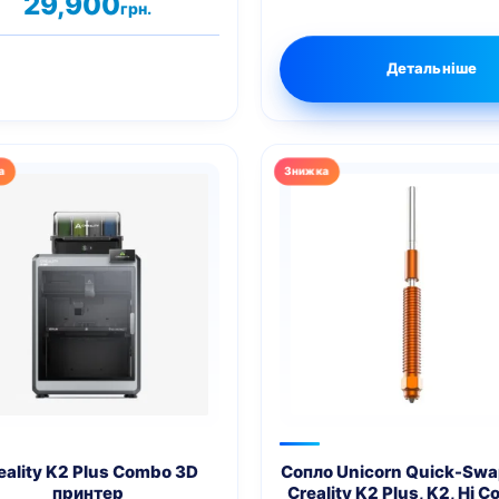
29,900
ено в
грн.
00
 5
Детальніше
Цей
товар
має
кілька
варіантів.
Параметри
можна
вибрати
на
сторінці
товару
eality K2 Plus Combo 3D
Сопло Unicorn Quick-Swa
принтер
Creality K2 Plus, K2, Hi 