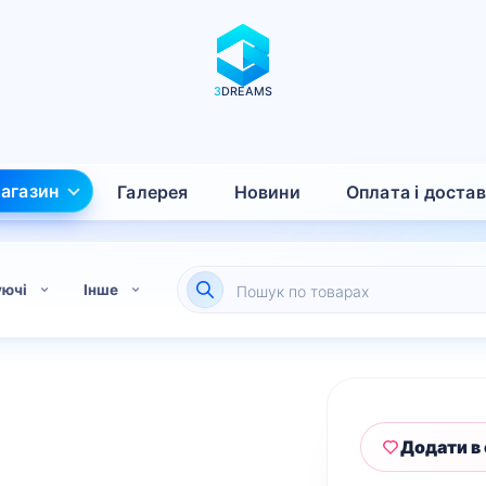
3
DREAMS
агазин
Галерея
Новини
Оплата і доста
Пошук
уючі
Інше
товарів
Додати в