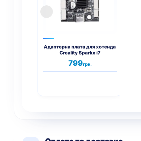
Адаптерна плата для хотенда
Ада
Creality Sparkx i7
Cr
799
грн.