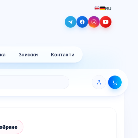
RU
вка
Знижки
Контакти
 обране