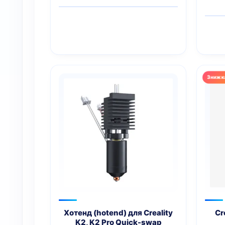
Оцін
5.
з
Хотенд (hotend) для Creality
Cr
K2, K2 Pro Quick-swap