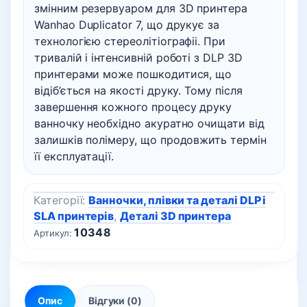
змінним резервуаром для 3D принтера
Wanhao Duplicator 7, що друкує за
технологією стереолітіографіі. При
тривалій і інтенсивній роботі з DLP 3D
принтерами може пошкодитися, що
відіб’ється на якості друку. Тому після
завершення кожного процесу друку
ванночку необхідно акуратно очищати від
залишків полімеру, що продовжить термін
її експлуатації.
Категорії:
Ванночки, плівки та деталі DLP і
SLA принтерів
,
Деталі 3D принтера
10348
Артикул:
Опис
Відгуки (0)