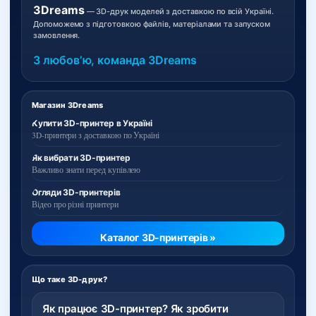
3Dreams
— 3D-друк моделей з доставкою по всій Україні.
Допоможемо з підготовкою файлів, матеріалами та запуском
замовлення.
З любовʼю, команда 3Dreams
Магазин 3Dreams
Купити 3D-принтер в Україні
3D-принтери з доставкою по Україні
Як вибрати 3D-принтер
Важливо знати перед купівлею
Огляди 3D-принтерів
Відео про різні принтери
Каталог 3D-принтерів »
Що таке 3D-друк?
Як працює 3D-принтер? Як зробити