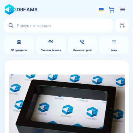
3
DREAMS
Пошук
товарів
3D принтери
Пластик і смола
Комплектуючі
Інше