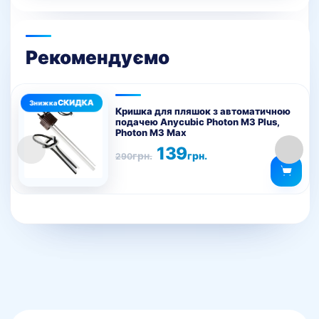
Рекомендуємо
Кришка для пляшок з автоматичною
подачею Anycubic Photon M3 Plus,
Photon M3 Max
Оригінальна
Поточна
139
грн.
грн.
290
ціна:
ціна:
290грн..
139грн..