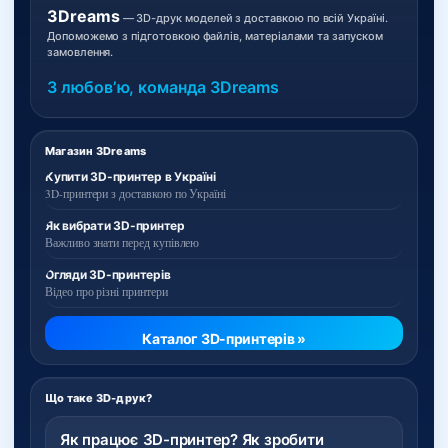
3Dreams
— 3D-друк моделей з доставкою по всій Україні.
Допоможемо з підготовкою файлів, матеріалами та запуском
замовлення.
З любовʼю, команда 3Dreams
Магазин 3Dreams
Купити 3D-принтер в Україні
3D-принтери з доставкою по Україні
Як вибрати 3D-принтер
Важливо знати перед купівлею
Огляди 3D-принтерів
Відео про різні принтери
Каталог 3D-принтерів »
Що таке 3D-друк?
Як працює 3D-принтер? Як зробити