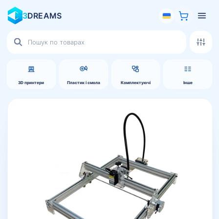
3
DREAMS
Пошук
товарів
3D принтери
Пластик і смола
Комплектуючі
Інше