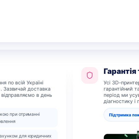
Гарантія
я по всій Україні
Усі 3D-принте
. Зазвичай доставка
гарантійний т
 відправляємо в день
період ми усу
діагностику і
вкою при отриманні
Підтримка по
овлення
рахунком для юридичних