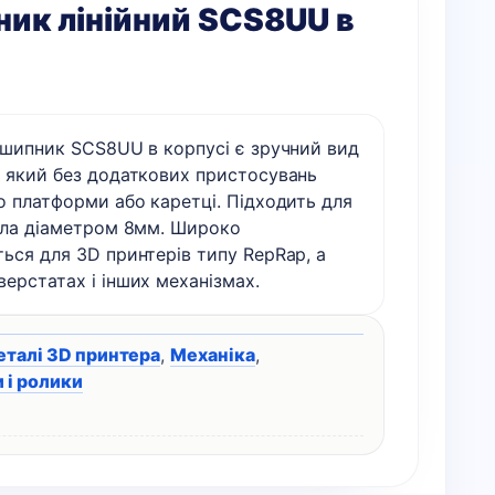
ик лінійний SCS8UU в
дшипник SCS8UU в корпусі є зручний вид
, який без додаткових пристосувань
о платформи або каретці. Підходить для
вала діаметром 8мм. Широко
ься для 3D принтерів типу RepRap, а
ерстатах і інших механізмах.
еталі 3D принтера
,
Механіка
,
 і ролики