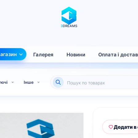
3
DREAMS
агазин
Галерея
Новини
Оплата і доста
Пошук
уючі
Інше
товарів
Додати в