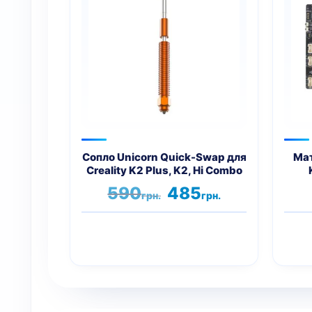
має
кілька
варіантів.
Параметри
можна
вибрати
на
сторінці
товару
Сопло Unicorn Quick-Swap для
Мат
Creality K2 Plus, K2, Hi Combo
Оригінальна
Поточна
590
485
грн.
грн.
ціна:
ціна:
590грн..
485грн..