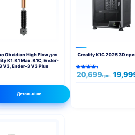
о Obxidian High Flow для
Creality K1C 2025 3D пр
ity K1, K1 Max, K1C, Ender-
3 V3, Ender-3 V3 Plus
Оригіна
20,699
19,99
Оцінено в
грн.
ціна:
5.00
з 5
20,699гр
Детальніше