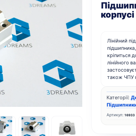
Підшипн
корпусі
Лінійний пі
підшипника
кріпиться д
лінійного 
застосовуєт
також ЧПУ в
Категорії:
Д
Підшипники
Артикул:
16933