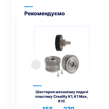
Рекомендуємо
Цей
товар
має
кілька
варіантів.
Параметри
можна
вибрати
на
Пі
сторінці
товару
Шестерня механізму подачі
пластику Creality K1, K1 Max,
K1C
Діапазон