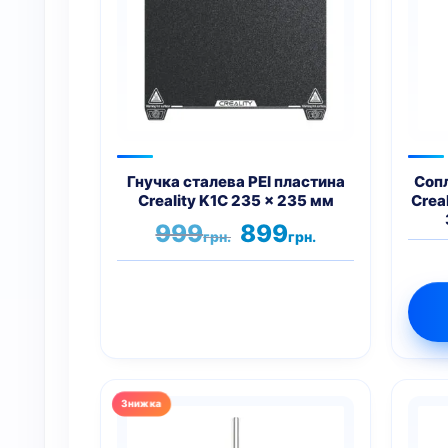
Гнучка сталева PEI пластина
Сопл
Creality K1C 235 x 235 мм
Creal
Оригінальна
Поточна
999
899
грн.
грн.
ціна:
ціна:
999грн..
899грн..
Цей
товар