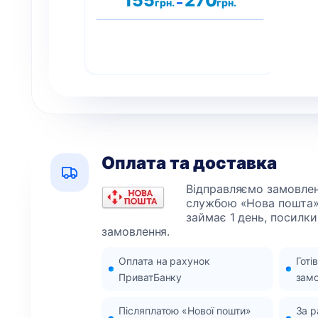
155
270
–
грн.
грн.
цін:
від
155грн.
до
270грн.
Оплата та доставка
Відправляємо замовленн
службою «Нова пошта»
займає 1 день, посилки
замовлення.
Оплата на рахунок
Готі
ПриватБанку
зам
Післяплатою «Нової пошти»
За 