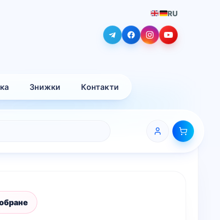
RU
вка
Знижки
Контакти
 обране