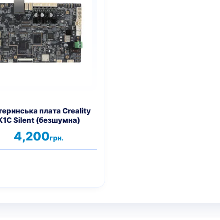
еринська плата Creality
K1C Silent (безшумна)
4,200
грн.