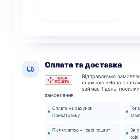
Оплата та доставка
Відправляємо замовленн
службою «Нова пошта»
займає 1 день, посилки
замовлення.
Оплата на рахунок
Готі
ПриватБанку
зам
Післяплатою «Нової пошти»
За 
осіб