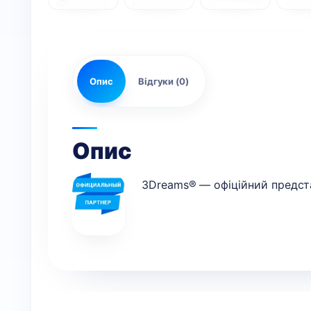
Опис
Відгуки (0)
Опис
3Dreams® — офіційний предста