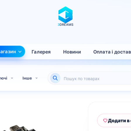
3
DREAMS
агазин
Галерея
Новини
Оплата і доста
Пошук
уючі
Інше
товарів
Додати в