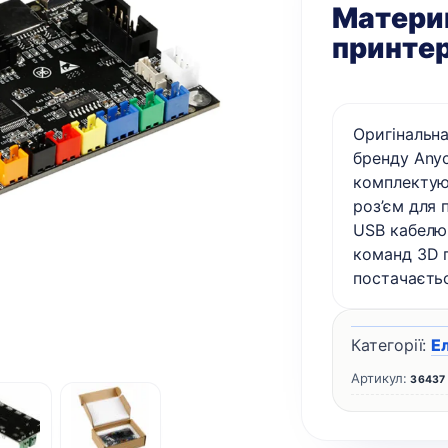
Материн
принтер
Оригінальна
бренду Anyc
комплектую
роз’єм для 
USB кабелю 
команд 3D 
постачаєть
Категорії:
Е
Артикул:
36437