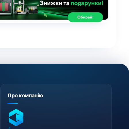
Про компанію
3
DREAMS