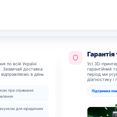
Гарантія
я по всій Україні
Усі 3D-принте
. Зазвичай доставка
гарантійний т
 відправляємо в день
період ми усу
діагностику і
вкою при отриманні
Підтримка по
овлення
рахунком для юридичних