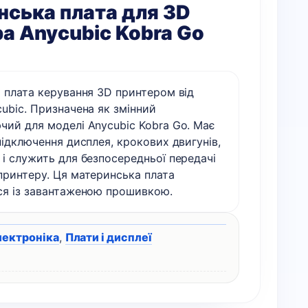
ська плата для 3D
а Anycubic Kobra Go
 плата керування 3D принтером від
ubic. Призначена як змінний
чий для моделі Anycubic Kobra Go. Має
підключення дисплея, крокових двигунів,
і служить для безпосередньої передачі
принтеру. Ця материнська плата
ся із завантаженою прошивкою.
лектроніка
,
Плати і дисплеї