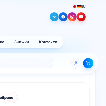
RU
вка
Знижки
Контакти
 обране