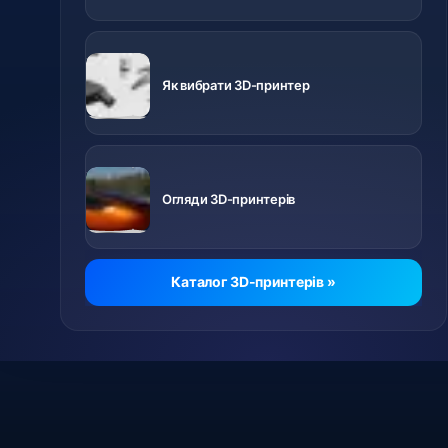
Важливо
знати перед
Як вибрати 3D-принтер
купівлею
Відео про
різні
Огляди 3D-принтерів
принтери
Каталог 3D-принтерів »