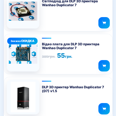
Світлодіод для DLP 3D принтера
Wanhao Duplicator 7
Відео плата для DLP 3D принтера
Wanhao Duplicator 7
Оригінальна
Поточна
55
грн.
грн.
385
ціна:
ціна:
385грн..
55грн..
DLP 3D принтер Wanhao Duplicator 7
(D7) v1.5