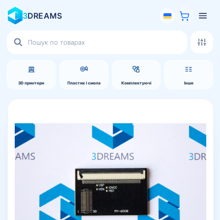
3
DREAMS
Пошук
товарів
3D принтери
Пластик і смола
Комплектуючі
Інше