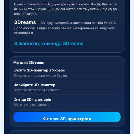
Сучасні технології 3D-друку доступні в Україні: Києві, Львові та
інших містах. Зручні ціни, якісні матеріали та уважний підхід до
кожної задачі.
3Dreams
— 3D-друк моделей з доставкою по всій Україні.
Допоможемо з підготовкою файлів, матеріалами та запуском
замовлення.
З любовʼю, команда 3Dreams
Магазин 3Dreams
Купити 3D-принтер в Україні
3D-принтери з доставкою по Україні
Як вибрати 3D-принтер
Важливо знати перед купівлею
Огляди 3D-принтерів
Відео про різні принтери
Каталог 3D-принтерів »