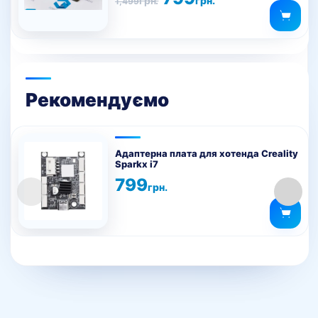
грн.
грн.
1,499
ціна:
ціна:
1,499грн..
799грн..
Рекомендуємо
Адаптерна плата для хотенда Creality
Sparkx i7
799
грн.