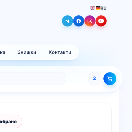
RU
вка
Знижки
Контакти
 обране