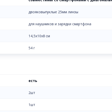
двояковыпуклые 25мм линзы
для наушников и зарядки смартфона
14,5х10х8 см
54 г
есть
2шт
1шт