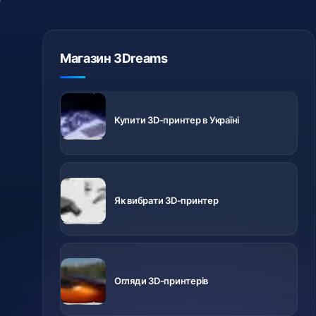
Магазин 3Dreams
3D-принтери
з доставкою
Купити 3D-принтер в Україні
по Україні
Важливо
знати перед
Як вибрати 3D-принтер
купівлею
Відео про
різні
Огляди 3D-принтерів
принтери