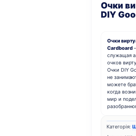
Очки в
DIY Goo
Очки вирту
Cardboard
–
служащая а
очков вирт
Очки DIY Go
не занимаю
можете брат
когда возн
мир и поде
разобранно
Категорія:
Ш