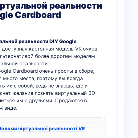
иртуальной реальности
gle Cardboard
альной реальности DIY Google
 доступная картонная модель VR очков,
льтернативой более дорогим моделям
уальной реальности.
ogle Cardboard очень просты в сборе,
т много места, поэтому вы всегда
ь их с собой, ведь не знаешь, где и
икнет желание познать виртуальный 3D
литься им с друзьями. Продаются в
м виде.
оломи віртуальної реальності VR