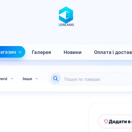
3
DREAMS
агазин
Галерея
Новини
Оплата і доста
Пошук
уючі
Інше
товарів
Додати в