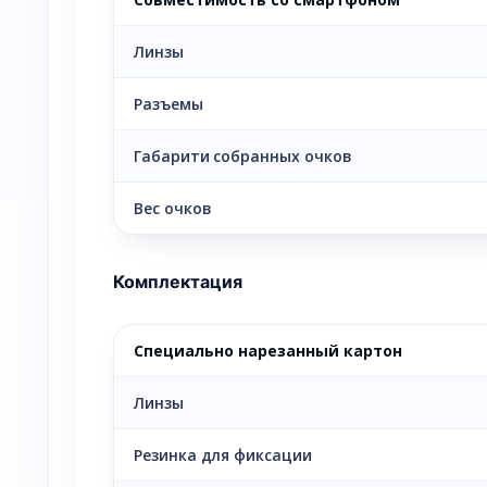
Линзы
Разъемы
Габарити собранных очков
Вес очков
Комплектация
Специально нарезанный картон
Линзы
Резинка для фиксации