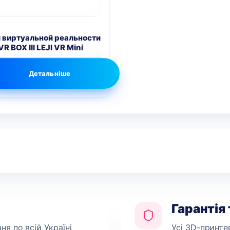
 виртуальной реальности
VR BOX III LEJI VR Mini
Детальніше
Гарантія
я по всій Україні
Усі 3D-принте