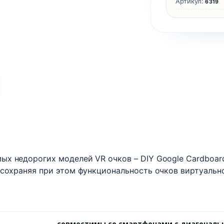
Артикул:
6319
х недорогих моделей VR очков – DIY Google Cardboard.
 сохраняя при этом функциональность очков виртуальн
cовместимы со смартфонами с диагональю