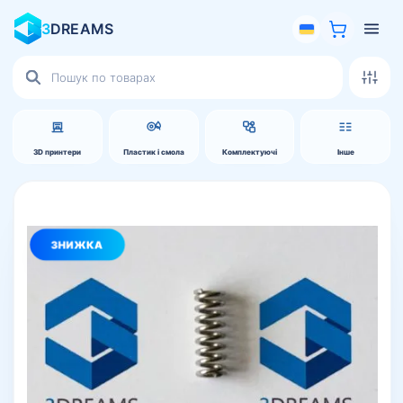
3
DREAMS
Пошук
товарів
3D принтери
Пластик і смола
Комплектуючі
Інше