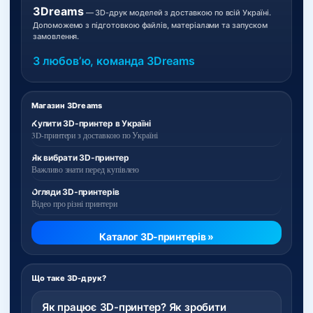
3Dreams
— 3D-друк моделей з доставкою по всій Україні.
Допоможемо з підготовкою файлів, матеріалами та запуском
замовлення.
З любовʼю, команда 3Dreams
Магазин 3Dreams
Купити 3D-принтер в Україні
3D-принтери з доставкою по Україні
Як вибрати 3D-принтер
Важливо знати перед купівлею
Огляди 3D-принтерів
Відео про різні принтери
Каталог 3D-принтерів »
Що таке 3D-друк?
Як працює 3D-принтер? Як зробити