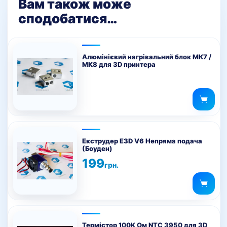
Вам також може
сподобатися…
Алюмінієвий нагрівальний блок МК7 /
МК8 для 3D принтера
Цей
товар
Екструдер E3D V6 Непряма подача
(Боуден)
має
199
кілька
грн.
варіантів.
Параметри
можна
вибрати
на
Термістор 100K Ом NTC 3950 для 3D