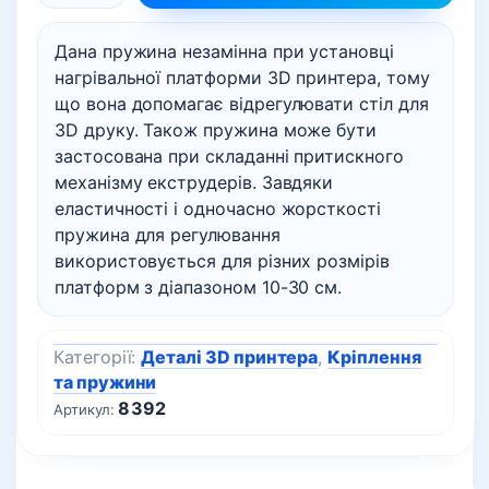
для
Дана пружина незамінна при установці
регулювання
нагрівальної платформи 3D принтера, тому
платформи
що вона допомагає відрегулювати стіл для
3D
3D друку. Також пружина може бути
принтера
застосована при складанні притискного
кількість
механізму екструдерів. Завдяки
еластичності і одночасно жорсткості
пружина для регулювання
використовується для різних розмірів
платформ з діапазоном 10-30 см.
Категорії:
Деталі 3D принтера
,
Кріплення
та пружини
8392
Артикул: