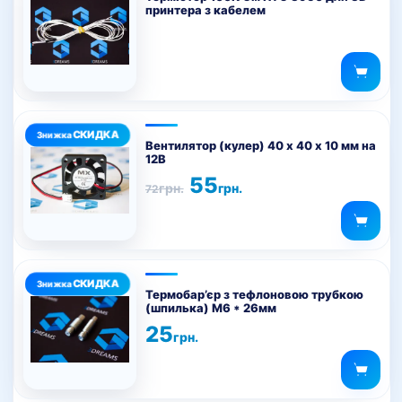
принтера з кабелем
сторінці
товару
Вентилятор (кулер) 40 x 40 х 10 мм на
12В
Оригінальна
Поточна
55
грн.
грн.
72
ціна:
ціна:
72грн..
55грн..
Цей
товар
Термобар’єр з тефлоновою трубкою
(шпилька) M6 * 26мм
має
25
кілька
грн.
варіантів.
Параметри
можна