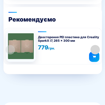
вибрати
на
сторінці
Рекомендуємо
товару
Двостороння PEI пластина для Creality
SparkX i7, 265 x 300 мм
779
грн.