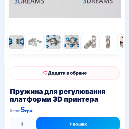
Додати в обране
Пружина для регулювання
платформи 3D принтера
Оригінальна
Поточна
5
8
грн.
грн.
ціна:
ціна:
8грн..
5грн..
У кошик
Пружина