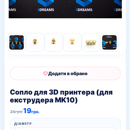
Додати в обране
Сопло для 3D принтера (для
екструдера MK10)
Оригінальна
Поточна
19
35
грн.
грн.
ціна:
ціна:
35грн..
19грн..
ДІАМЕТР