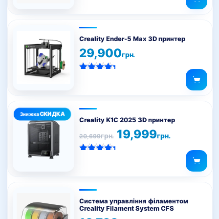
Параметри
можна
вибрати
на
Creality Ender-5 Max 3D принтер
сторінці
29,900
грн.
товару
Оцінено в
5.00
з 5
Creality K1C 2025 3D принтер
Оригінальна
Поточна
19,999
грн.
грн.
20,699
ціна:
ціна:
20,699грн..
19,999грн..
Оцінено в
5.00
з 5
Система управління філаментом
Creality Filament System CFS