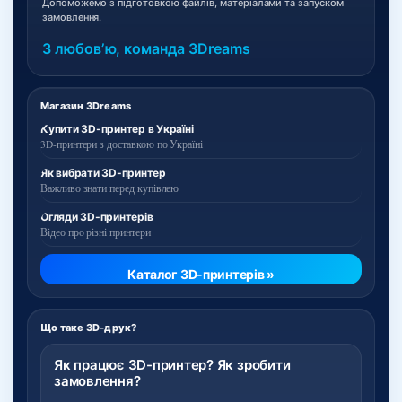
Допоможемо з підготовкою файлів, матеріалами та запуском
замовлення.
З любовʼю, команда 3Dreams
Магазин 3Dreams
Купити 3D-принтер в Україні
3D-принтери з доставкою по Україні
Як вибрати 3D-принтер
Важливо знати перед купівлею
Огляди 3D-принтерів
Відео про різні принтери
Каталог 3D-принтерів »
Що таке 3D-друк?
Як працює 3D-принтер? Як зробити
замовлення?