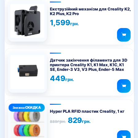
Екструзійний механізм для Creality K2,
K2 Plus, K2 Pro
1,599
грн.
Датчик закінчення філамента для 3D
принтера Creality K1, K1 Max, K1C, K1
SE, Ender-3 V3, V3 Plus, Ender-5 Max
449
грн.
Цей
товар
Hyper PLA RFID пластик Creality, 1 кг
має
Оригінальна
Поточна
829
грн.
грн.
889
ціна:
ціна:
кілька
889грн..
829грн..
варіантів.