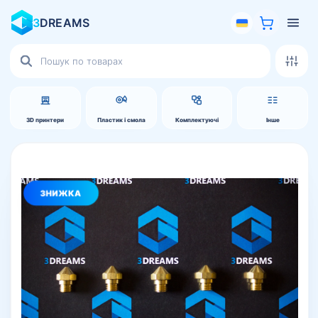
3
DREAMS
Пошук
товарів
3D принтери
Пластик і смола
Комплектуючі
Інше