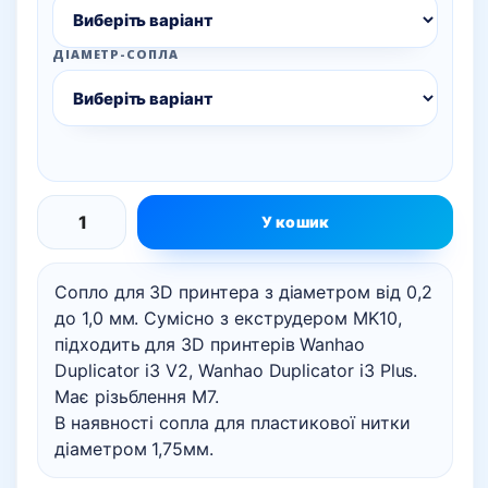
ДІАМЕТР-СОПЛА
У кошик
Сопло
для
Сопло для 3D принтера з діаметром від 0,2
3D
до 1,0 мм. Сумісно з екструдером MK10,
принтера
підходить для 3D принтерів Wanhao
(для
Duplicator i3 V2, Wanhao Duplicator i3 Plus.
екструдера
Має різьблення М7.
MK10)
В наявності сопла для пластикової нитки
кількість
діаметром 1,75мм.