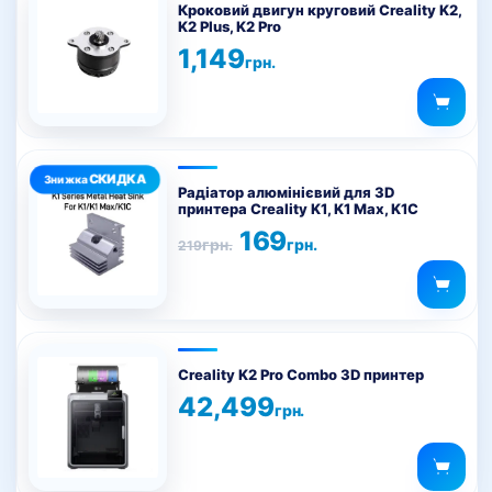
Кроковий двигун круговий Creality K2,
K2 Plus, K2 Pro
1,149
грн.
Радіатор алюмінієвий для 3D
принтера Creality K1, K1 Max, K1C
Оригінальна
Поточна
169
грн.
грн.
219
ціна:
ціна:
219грн..
169грн..
Creality K2 Pro Combo 3D принтер
42,499
грн.