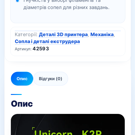
Гнучкість у виборі філаментів та
діаметрів сопел для різних завдань.
Категорії:
Деталі 3D принтера
,
Механіка
,
Сопла і деталі екструдера
42593
Артикул:
Опис
Відгуки (0)
Опис