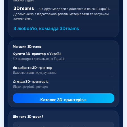
кожної задачі.
3Dreams
— 3D-друк моделей з доставкою по всій Україні.
Допоможемо з підготовкою файлів, матеріалами та запуском
замовлення.
З любовʼю, команда 3Dreams
Магазин 3Dreams
Купити 3D-принтер в Україні
3D-принтери з доставкою по Україні
Як вибрати 3D-принтер
Важливо знати перед купівлею
Огляди 3D-принтерів
Відео про різні принтери
Каталог 3D-принтерів »
Що таке 3D-друк?