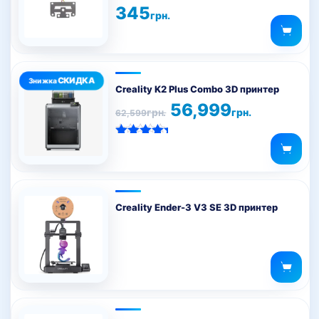
345
грн.
Creality K2 Plus Combo 3D принтер
Оригінальна
Поточна
56,999
грн.
грн.
62,599
ціна:
ціна:
62,599грн..
56,999грн..
Оцінено в
5.00
з 5
Creality Ender-3 V3 SE 3D принтер