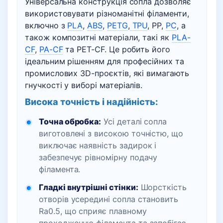
Універсальна конструкція сопла дозволяє
використовувати різноманітні філаменти,
включно з
PLA
,
ABS
,
PETG
,
TPU
, PP,
PC
, а
також композитні матеріали, такі як
PLA-
CF
,
PA-CF
та PET-CF. Це робить його
ідеальним рішенням для професійних та
промислових 3D-проєктів, які вимагають
гнучкості у виборі матеріалів.
Висока точність і надійність:
Точна обробка:
Усі деталі сопла
виготовлені з високою точністю, що
виключає наявність задирок і
забезпечує рівномірну подачу
філамента.
Гладкі внутрішні стінки:
Шорсткість
отворів усередині сопла становить
Ra0.5, що сприяє плавному