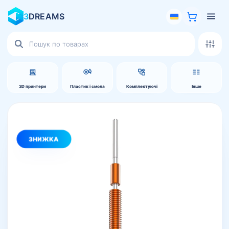
3
DREAMS
Пошук
товарів
3D принтери
Пластик і смола
Комплектуючі
Інше