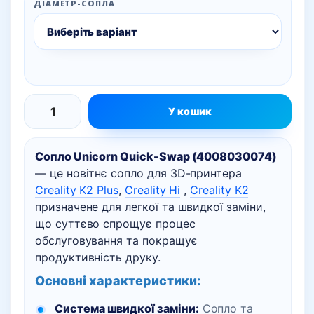
ДІАМЕТР-СОПЛА
У кошик
Сопло
Unicorn
Сопло Unicorn Quick-Swap (4008030074)
Quick-
— це новітнє сопло для 3D-принтера
Swap
Creality K2 Plus
,
Creality Hi
,
Creality K2
для
призначене для легкої та швидкої заміни,
Creality
що суттєво спрощує процес
K2
обслуговування та покращує
Plus,
продуктивність друку.
K2,
Основні характеристики:
Hi
Система швидкої заміни:
Сопло та
Combo