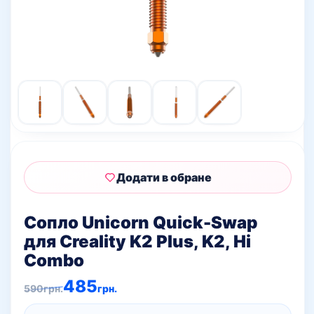
Додати в обране
Сопло Unicorn Quick-Swap
для Creality K2 Plus, K2, Hi
Combo
Оригінальна
Поточна
485
590
грн.
грн.
ціна:
ціна:
590грн..
485грн..