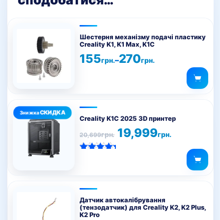
Цей
товар
Шестерня механізму подачі пластику
Creality K1, K1 Max, K1C
має
Діапазон
155
270
кілька
–
грн.
грн.
цін:
варіантів.
від
155грн.
Параметри
до
можна
270грн.
вибрати
на
Creality K1C 2025 3D принтер
сторінці
Оригінальна
Поточна
19,999
грн.
грн.
20,699
ціна:
ціна:
товару
20,699грн..
19,999грн..
Оцінено в
5.00
з 5
Датчик автокалібрування
(тензодатчик) для Creality K2, K2 Plus,
K2 Pro