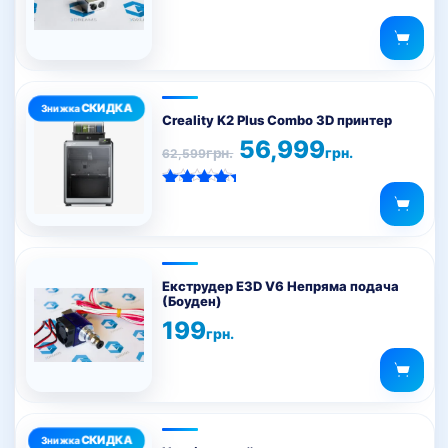
Creality K2 Plus Combo 3D принтер
Оригінальна
Поточна
56,999
грн.
грн.
62,599
ціна:
ціна:
62,599грн..
56,999грн..
Оцінено в
5.00
з 5
Цей
товар
Екструдер E3D V6 Непряма подача
(Боуден)
має
199
кілька
грн.
варіантів.
Параметри
можна
Цей
вибрати