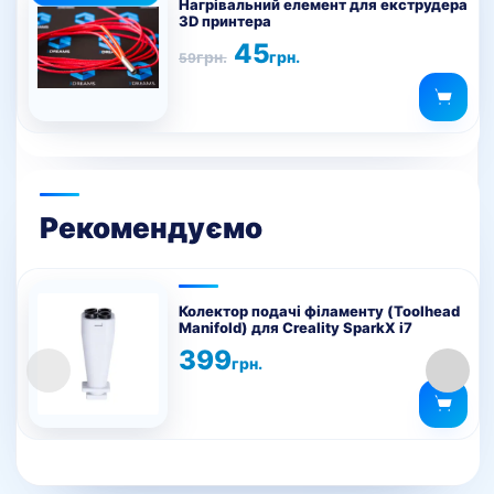
товар
на
Нагрівальний елемент для екструдера
3D принтера
має
сторінці
Оригінальна
Поточна
45
кілька
товару
грн.
грн.
59
ціна:
ціна:
варіантів.
59грн..
45грн..
Параметри
можна
вибрати
на
сторінці
Рекомендуємо
товару
Колектор подачі філаменту (Toolhead
Manifold) для Creality SparkX i7
399
грн.