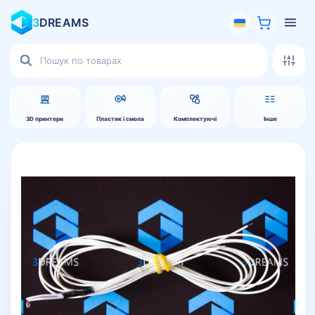
3
DREAMS
Пошук
товарів
3D принтери
Пластик і смола
Комплектуючі
Інше