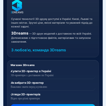
3
DREAMS
Сучасні технології 3D-друку доступні в Україні: Києві, Львові та
інших містах. Зручні ціни, якісні матеріали та уважний підхід до
кожної задачі.
3Dreams
— 3D-друк моделей з доставкою по всій Україні.
Допоможемо з підготовкою файлів, матеріалами та запуском
замовлення.
З любовʼю, команда 3Dreams
Магазин 3Dreams
Купити 3D-принтер в Україні
3D-принтери з доставкою по Україні
Як вибрати 3D-принтер
Важливо знати перед купівлею
Огляди 3D-принтерів
Відео про різні принтери