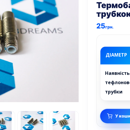
Термоб
трубкою
25
грн.
ДІАМЕТР
Наявність
тефлонов
трубки
У кош