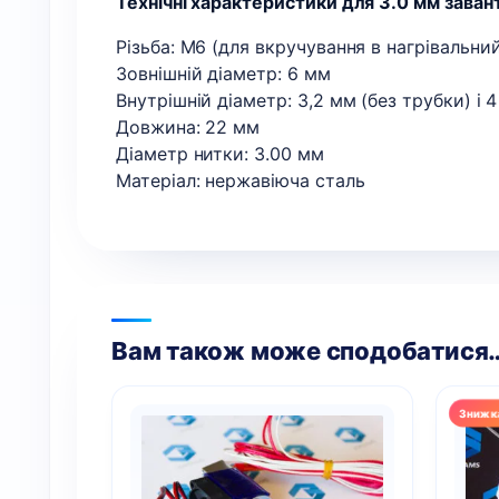
Технічні характеристики для 3.0 мм зава
Різьба: М6 (для вкручування в нагрівальни
Зовнішній діаметр: 6 мм
Внутрішній діаметр: 3,2 мм (без трубки) і 
Довжина: 22 мм
Діаметр нитки: 3.00 мм
Матеріал: нержавіюча сталь
Вам також може сподобатися
Цей
Цей
товар
това
має
має
кілька
кільк