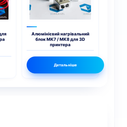
для
Алюмінієвий нагрівальний
ра
блок МК7 / МК8 для 3D
принтера
ьна
оточна
іна:
5грн..
Детальніше