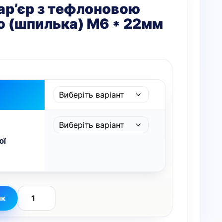
ар’єр з тефлоновою
 (шпилька) M6 * 22мм
ої
ик
Термобар’єр
з