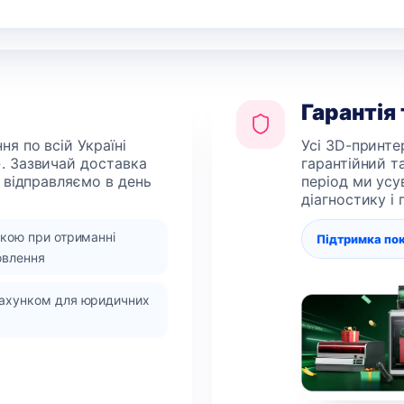
Гарантія
я по всій Україні
Усі 3D-принте
. Зазвичай доставка
гарантійний т
 відправляємо в день
період ми усу
діагностику і
вкою при отриманні
Підтримка по
овлення
рахунком для юридичних