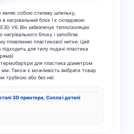
тефлоновою
р являє собою сталеву шпильку,
трубкою
 в нагрівальний блок і є складовою
(шпилька)
E3D V6. Він забезпечує теплоізоляцію
M6
о нагрівального блоку і запобігає
*
му плавленню пластикової нитки. Цей
22мм
 підходить для типу подачі пластика
кількість
пряма)
 термобар’єри для пластика діаметром
.0 мм. Також є можливість вибрати товар
м трубкою або без неї.
еталі 3D принтера
,
Сопла і деталі
а