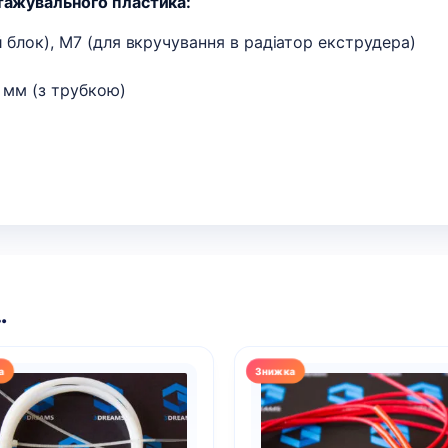
нтажувального пластика:
й блок), M7 (для вкручування в радіатор екструдера)
4 мм (з трубкою)
…
Цей
р
товар
має
а
кілька