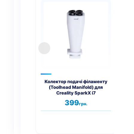
Колектор подачі філаменту
Наг
(Toolhead Manifold) для
пр
Creality SparkX i7
399
грн.