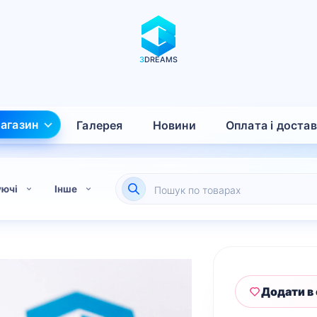
3
DREAMS
агазин
Галерея
Новини
Оплата і доста
Пошук
уючі
Інше
товарів
Додати в