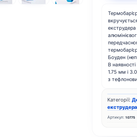
Термобар’є
вкручується
екструдера 
алюмінієвог
передчасно
термобар’єр
Боуден (не
В наявності
1.75 мм і 3
з тефлонови
Категорії:
Д
екструдер
Артикул:
10775