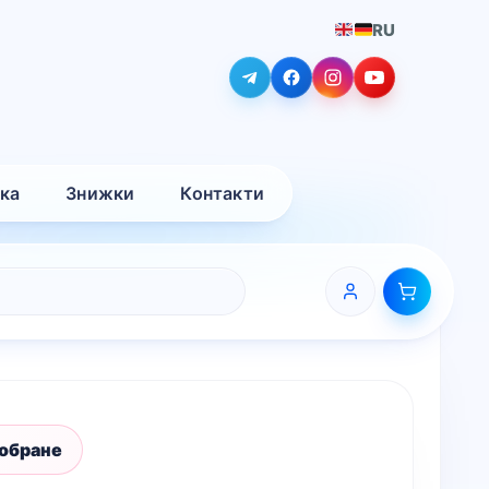
RU
вка
Знижки
Контакти
 обране