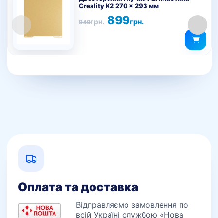
Creality K2 270 x 293 мм
Оригінальна
Поточна
899
грн.
грн.
949
ціна:
ціна:
949грн..
899грн..
Оплата та доставка
Відправляємо замовлення по
всій Україні службою «Нова