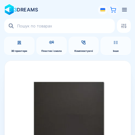
3
DREAMS
Пошук
товарів
3D принтери
Пластик і смола
Комплектуючі
Інше